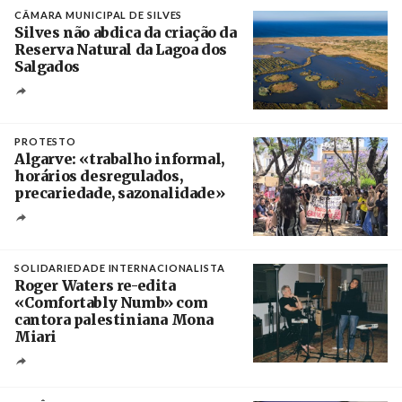
CÂMARA MUNICIPAL DE SILVES
Silves não abdica da criação da
Reserva Natural da Lagoa dos
Salgados
Créditos
/ Câmara Municipal de Silves
PROTESTO
Algarve: «trabalho informal,
horários desregulados,
precariedade, sazonalidade»
Créditos
/ União dos Sindicatos do Algarve
SOLIDARIEDADE INTERNACIONALISTA
Roger Waters re-edita
«Comfortably Numb» com
cantora palestiniana Mona
Miari
Crédito