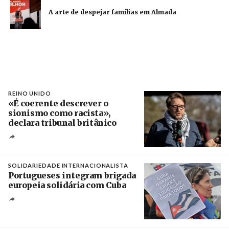
A arte de despejar famílias em Almada
REINO UNIDO
«É coerente descrever o
sionismo como racista»,
declara tribunal britânico
Créditos
Rob Browne / The Cradle
SOLIDARIEDADE INTERNACIONALISTA
Portugueses integram brigada
europeia solidária com Cuba
Créditos
Manuel de Almeida / Agência Lusa