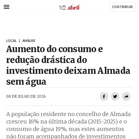
AbrilAbril
Passar
CONTRIBUIR
para
o
conteúdo
principal
LOCAL
|
ANÁLISE
Aumento do consumo e
redução drástica do
investimento deixam Almada
sem água
AbrilAbril
08 DE JULHO DE 2026
A população residente no concelho de Almada
cresceu 16% na última década (2015-2025) e o
consumo de água 19%, mas estes aumentos
não foram acompanhados de investimentos