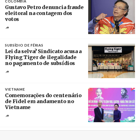
COLÔMBIA
Gustavo Petro denuncia fraude
eleitoral na contagem dos
votos
Crédito
SUBSÍDIO DE FÉRIAS
Lei da selva? Sindicato acusa a
Flying Tiger de ilegalidade
no pagamento de subsídios
Créditos
/ UBBO
VIETNAME
Comemorações do centenário
de Fidel em andamento no
Vietname
Créditos
/ baochinhphu.vn