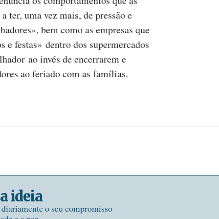
nuncia os comportamentos que as
 a ter, uma vez mais, de pressão e
alhadores», bem como as empresas que
os e festas» dentro dos supermercados
hador ao invés de encerrarem e
dores ao feriado com as famílias.
a ideia
e diariamente o seu compromisso
dade e a paz.