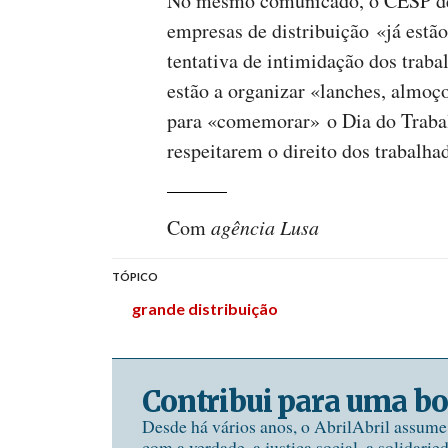
No mesmo comunicado, o CESP de
empresas de distribuição «já estão
tentativa de intimidação dos trab
estão a organizar «lanches, almoç
para «comemorar» o Dia do Trabal
respeitarem o direito dos trabalha
Com
agência Lusa
TÓPICO
grande distribuição
Contribui para uma bo
Desde há vários anos, o AbrilAbril assum
com a verdade, a justiça social, a solidarie