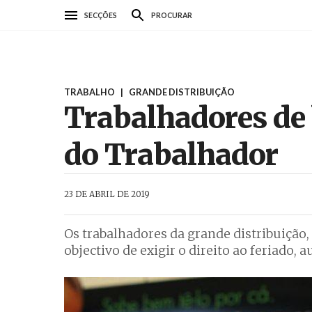
Passar
SECÇÕES
PROCURAR
para
o
conteúdo
principal
TRABALHO
|
GRANDE DISTRIBUIÇÃO
Trabalhadores de
do Trabalhador
AbrilAbril
23 DE ABRIL DE 2019
Os trabalhadores da grande distribuição,
objectivo de exigir o direito ao feriado,