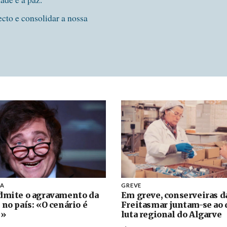
ecto e consolidar a nossa
NA
GREVE
dmite o agravamento da
Em greve, conserveiras d
 no país: «O cenário é
Freitasmar juntam-se ao 
l»
luta regional do Algarve