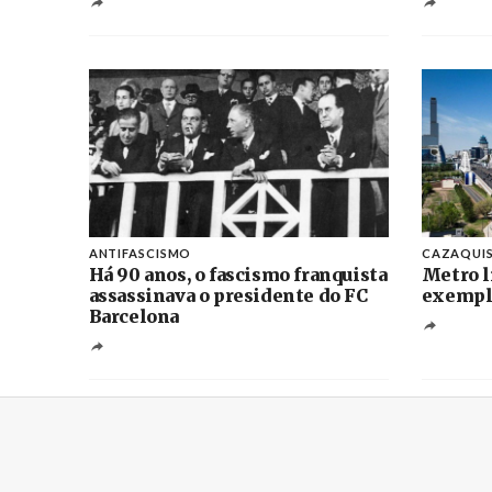
ANTIFASCISMO
CAZAQUI
Há 90 anos, o fascismo franquista
Metro l
assassinava o presidente do FC
exemplo
Barcelona