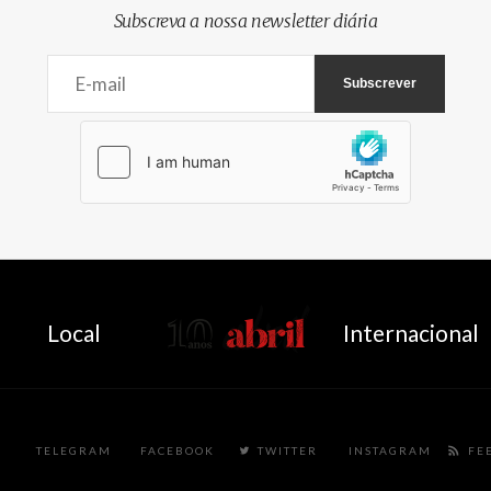
Subscreva a nossa newsletter diária
AbrilAbril
Local
Internacional
TELEGRAM
FACEBOOK
TWITTER
INSTAGRAM
FE