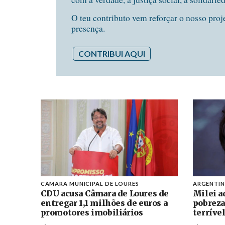
O teu contributo vem reforçar o nosso proj
presença.
CONTRIBUI AQUI
CÂMARA MUNICIPAL DE LOURES
ARGENTI
CDU acusa Câmara de Loures de
Milei a
entregar 1,1 milhões de euros a
pobreza
promotores imobiliários
terríve