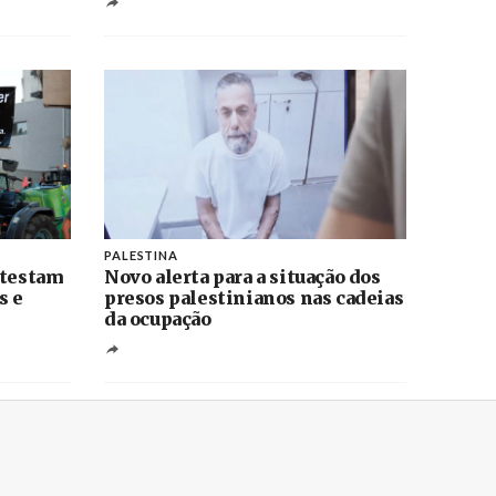
PALESTINA
otestam
Novo alerta para a situação dos
s e
presos palestinianos nas cadeias
da ocupação