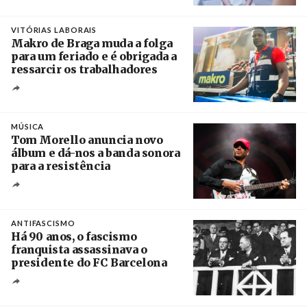
Créditos
/ European Public Health Association
VITÓRIAS LABORAIS
Makro de Braga muda a folga
para um feriado e é obrigada a
ressarcir os trabalhadores
Crédito
MÚSICA
Tom Morello anuncia novo
álbum e dá-nos a banda sonora
para a resistência
Crédito
ANTIFASCISMO
Há 90 anos, o fascismo
franquista assassinava o
presidente do FC Barcelona