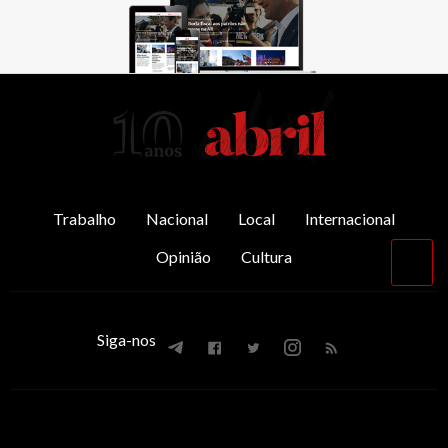
AbrilAbril
Trabalho
Nacional
Local
Internacional
Opinião
Cultura
Vol
par
o
top
Siga-nos