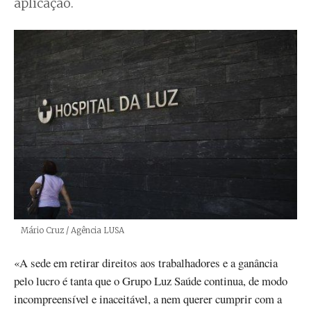
aplicação.
Créditos
Mário Cruz / Agência LUSA
«A sede em retirar direitos aos trabalhadores e a ganância
pelo lucro é tanta que o Grupo Luz Saúde continua, de modo
incompreensível e inaceitável, a nem querer cumprir com a