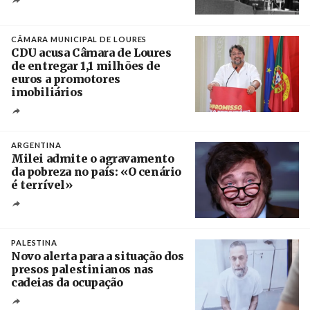
Créditos
/ CGTP-IN
CÂMARA MUNICIPAL DE LOURES
CDU acusa Câmara de Loures
de entregar 1,1 milhões de
euros a promotores
imobiliários
Créditos
Ricardo Leão
ARGENTINA
Milei admite o agravamento
da pobreza no país: «O cenário
é terrível»
Crédito
PALESTINA
Novo alerta para a situação dos
presos palestinianos nas
cadeias da ocupação