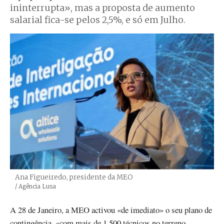
ininterrupta», mas a proposta de aumento
salarial fica-se pelos 2,5%, e só em Julho.
Ana Figueiredo, presidente da MEO
Créditos
/ Agência Lusa
A 28 de Janeiro, a MEO activou «de imediato» o seu plano de
contingência, «com mais de 1 500 técnicos no terreno,