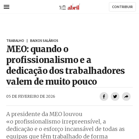
AbrilAbril
Passar
CONTRIBUIR
para
o
conteúdo
principal
TRABALHO
|
BAIXOS SALÁRIOS
MEO: quando o
profissionalismo e a
dedicação dos trabalhadores
valem de muito pouco
AbrilAbril
05 DE FEVEREIRO DE 2026
A presidente da MEO louvou
«o profissionalismo irrepreensível, a
dedicação e o esforço incansável de todas as
equipas que têm trabalhado de forma