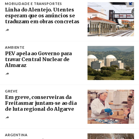
MOBILIDADE E TRANSPORTES
Linha do Alentejo. Utentes
esperam que os anúncios se
traduzam em obras concretas
Créditos
/ IP
AMBIENTE
PEV apela ao Governo para
travar Central Nuclear de
Almaraz
Crédito
GREVE
Em greve, conserveiras da
Freitasmar juntam-se ao dia
de luta regional do Algarve
Crédito
ARGENTINA