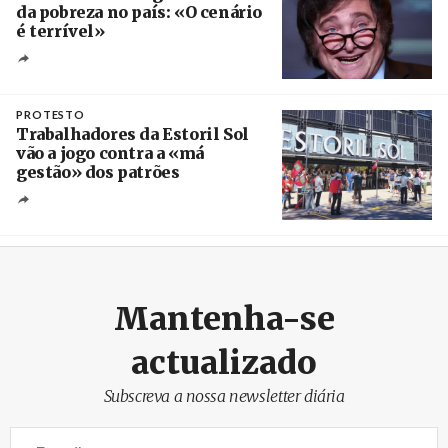
da pobreza no país: «O cenário
é terrível»
Crédito
PROTESTO
Trabalhadores da Estoril Sol
vão a jogo contra a «má
gestão» dos patrões
Créditos
/ SHS
Mantenha-se
actualizado
Subscreva a nossa newsletter diária