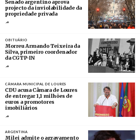
Senado argentino aprova
projecto da inviolabilidade da
propriedade privada
Créditos
Leandro Teysseire / Página 12
OBITUÁRIO
Morreu Armando Teixeira da
Silva, primeiro coordenador
da CGTP-IN
Créditos
/ CGTP-IN
CÂMARA MUNICIPAL DE LOURES
CDU acusa Câmara de Loures
de entregar 1,1 milhões de
euros a promotores
imobiliários
Créditos
Ricardo Leão
ARGENTINA
Milei admite o agravamento