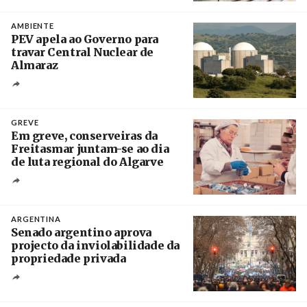
Créditos
/ IP
AMBIENTE
PEV apela ao Governo para
travar Central Nuclear de
Almaraz
Crédito
GREVE
Em greve, conserveiras da
Freitasmar juntam-se ao dia
de luta regional do Algarve
Crédito
ARGENTINA
Senado argentino aprova
projecto da inviolabilidade da
propriedade privada
Créditos
Leandro Teysseire / Página 12