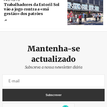
Trabalhadores da Estoril Sol
vão a jogo contra a «má
gestão» dos patrões
Créditos
/ SHS
Mantenha-se
actualizado
Subscreva a nossa newsletter diária