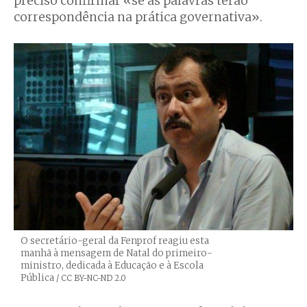
preciso confirmar «se as palavras terão
correspondência na prática governativa».
O secretário-geral da Fenprof reagiu esta
manhã à mensagem de Natal do primeiro-
ministro, dedicada à Educação e à Escola
Pública
Créditos
/ CC BY-NC-ND 2.0