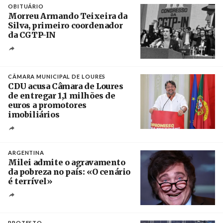
OBITUÁRIO
Morreu Armando Teixeira da
Silva, primeiro coordenador
da CGTP-IN
Créditos
/ CGTP-IN
CÂMARA MUNICIPAL DE LOURES
CDU acusa Câmara de Loures
de entregar 1,1 milhões de
euros a promotores
imobiliários
Créditos
Ricardo Leão
ARGENTINA
Milei admite o agravamento
da pobreza no país: «O cenário
é terrível»
Crédito
PROTESTO