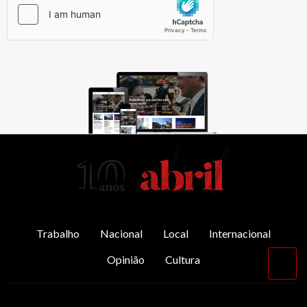
AbrilAbril
Trabalho
Nacional
Local
Internacional
Opinião
Cultura
Vol
par
o
top