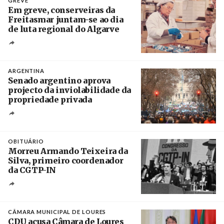
GREVE
Em greve, conserveiras da
Freitasmar juntam-se ao dia
de luta regional do Algarve
Crédito
ARGENTINA
Senado argentino aprova
projecto da inviolabilidade da
propriedade privada
Créditos
Leandro Teysseire / Página 12
OBITUÁRIO
Morreu Armando Teixeira da
Silva, primeiro coordenador
da CGTP-IN
Créditos
/ CGTP-IN
CÂMARA MUNICIPAL DE LOURES
CDU acusa Câmara de Loures