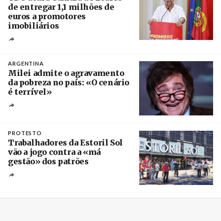
de entregar 1,1 milhões de
euros a promotores
imobiliários
Créditos
Ricardo Leão
ARGENTINA
Milei admite o agravamento
da pobreza no país: «O cenário
é terrível»
Crédito
PROTESTO
Trabalhadores da Estoril Sol
vão a jogo contra a «má
gestão» dos patrões
Créditos
/ SHS