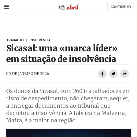
AbrilAbril
Passar
CONTRIBUIR
para
o
conteúdo
principal
TRABALHO
|
INSOLVÊNCIA
Sicasal: uma «marca líder»
em situação de insolvência
AbrilAbril
09 DE JANEIRO DE 2026
Os donos da Sicasal, com 260 trabalhadores em
risco de despedimento, não chegaram, sequer,
a entregar documentos ao tribunal que
decretou a insolvência. A fábrica na Malveira,
Mafra, é a maior na região.