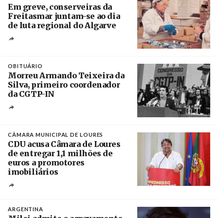
Em greve, conserveiras da
Freitasmar juntam-se ao dia
de luta regional do Algarve
Crédito
OBITUÁRIO
Morreu Armando Teixeira da
Silva, primeiro coordenador
da CGTP-IN
Créditos
/ CGTP-IN
CÂMARA MUNICIPAL DE LOURES
CDU acusa Câmara de Loures
de entregar 1,1 milhões de
euros a promotores
imobiliários
Créditos
Ricardo Leão
ARGENTINA