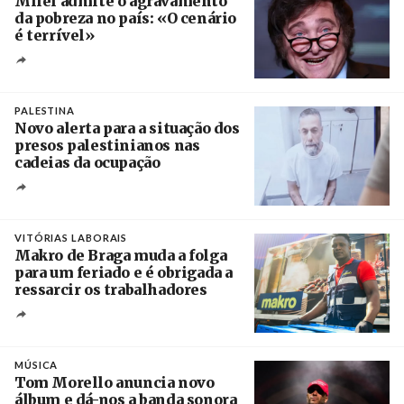
Milei admite o agravamento
da pobreza no país: «O cenário
é terrível»
Crédito
PALESTINA
Novo alerta para a situação dos
presos palestinianos nas
cadeias da ocupação
Créditos
/ European Public Health Association
VITÓRIAS LABORAIS
Makro de Braga muda a folga
para um feriado e é obrigada a
ressarcir os trabalhadores
Crédito
MÚSICA
Tom Morello anuncia novo
álbum e dá-nos a banda sonora