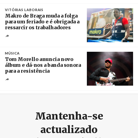
Créditos
/ European Public Health Association
VITÓRIAS LABORAIS
Makro de Braga muda a folga
para um feriado e é obrigada a
ressarcir os trabalhadores
Crédito
MÚSICA
Tom Morello anuncia novo
álbum e dá-nos a banda sonora
para a resistência
Crédito
Mantenha-se
actualizado