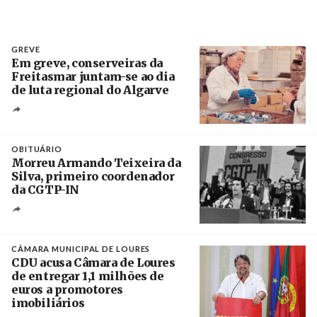
GREVE
Em greve, conserveiras da
Freitasmar juntam-se ao dia
de luta regional do Algarve
Crédito
OBITUÁRIO
Morreu Armando Teixeira da
Silva, primeiro coordenador
da CGTP-IN
Créditos
/ CGTP-IN
CÂMARA MUNICIPAL DE LOURES
CDU acusa Câmara de Loures
de entregar 1,1 milhões de
euros a promotores
imobiliários