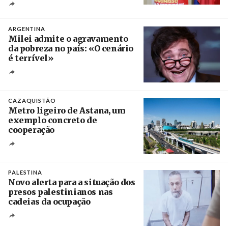
Créditos
Ricardo Leão
ARGENTINA
Milei admite o agravamento
da pobreza no país: «O cenário
é terrível»
Crédito
CAZAQUISTÃO
Metro ligeiro de Astana, um
exemplo concreto de
cooperação
Créditos
/ Xinhua
PALESTINA
Novo alerta para a situação dos
presos palestinianos nas
cadeias da ocupação