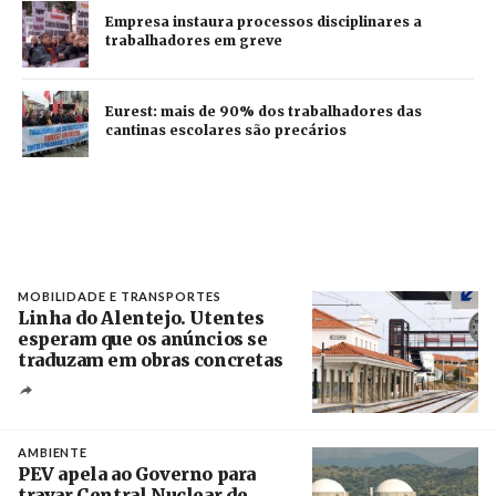
Empresa instaura processos disciplinares a
trabalhadores em greve
Eurest: mais de 90% dos trabalhadores das
cantinas escolares são precários
MOBILIDADE E TRANSPORTES
Linha do Alentejo. Utentes
esperam que os anúncios se
traduzam em obras concretas
Créditos
/ IP
AMBIENTE
PEV apela ao Governo para
travar Central Nuclear de