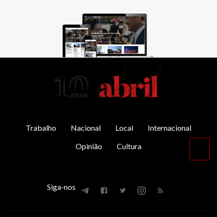
AbrilAbril
Trabalho
Nacional
Local
Internacional
Opinião
Cultura
Vol
par
o
top
Siga-nos