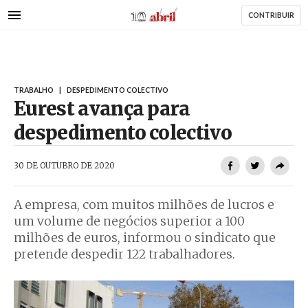
AbrilAbril
Passar
CONTRIBUIR
para
o
conteúdo
principal
TRABALHO
|
DESPEDIMENTO COLECTIVO
Eurest avança para
despedimento colectivo
AbrilAbril
30 DE OUTUBRO DE 2020
A empresa, com muitos milhões de lucros e
um volume de negócios superior a 100
milhões de euros, informou o sindicato que
pretende despedir 122 trabalhadores.