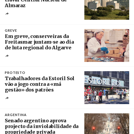
Almaraz
Crédito
GREVE
Em greve, conserveiras da
Freitasmar juntam-se ao dia
de luta regional do Algarve
Crédito
PROTESTO
Trabalhadores da Estoril Sol
vão a jogo contra a «má
gestão» dos patrões
Créditos
/ SHS
ARGENTINA
Senado argentino aprova
projecto da inviolabilidade da
propriedade privada