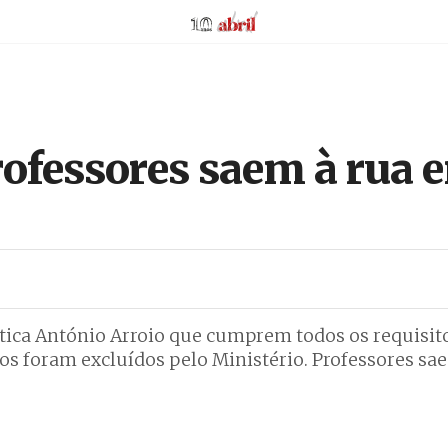
AbrilAbril
rofessores saem à rua 
stica António Arroio que cumprem todos os requisit
os foram excluídos pelo Ministério. Professores sa