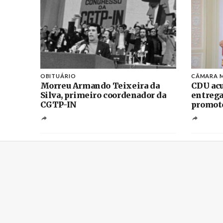
OBITUÁRIO
CÂMARA M
Morreu Armando Teixeira da
CDU acu
Silva, primeiro coordenador da
entrega
CGTP-IN
promoto