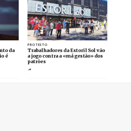
PROTESTO
nto da
Trabalhadores da Estoril Sol vão
io é
a jogo contra a «má gestão» dos
patrões