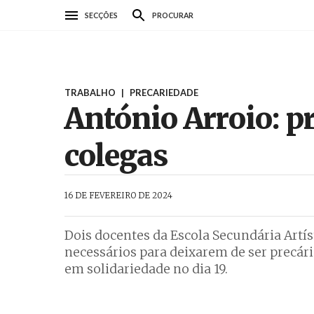
Passar
SECÇÕES
PROCURAR
para
o
conteúdo
principal
TRABALHO
|
PRECARIEDADE
António Arroio: p
colegas
AbrilAbril
16 DE FEVEREIRO DE 2024
Dois docentes da Escola Secundária Artí
necessários para deixarem de ser precári
em solidariedade no dia 19.