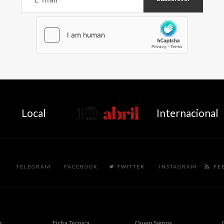
AbrilAbril
Local
Internacional
TELEGRAM
FACEBOOK
TWITTER
INSTAGRAM
FE
r
Ficha Técnica
Quem Somos