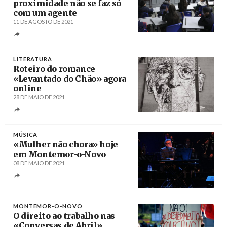
proximidade não se faz só
com um agente
11 DE AGOSTO DE 2021
Créditos
Miguel A. Lopes / Agência Lusa
LITERATURA
Roteiro do romance
«Levantado do Chão» agora
online
28 DE MAIO DE 2021
Créditos
/ desaramago.blogspot.com
MÚSICA
«Mulher não chora» hoje
em Montemor-o-Novo
08 DE MAIO DE 2021
Créditos
/ ineews.eu
MONTEMOR-O-NOVO
O direito ao trabalho nas
«Conversas de Abril»