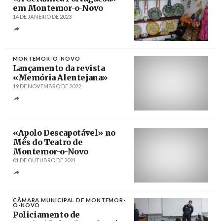
em Montemor-o-Novo
14 DE JANEIRO DE 2023
Créditos
/ A Muralha
MONTEMOR-O-NOVO
Lançamento da revista
«Memória Alentejana»
19 DE NOVEMBRO DE 2022
Créditos
/ CC BY-NC-SA 2.0
«Apolo Descapotável» no
Mês do Teatro de
Montemor-o-Novo
01 DE OUTUBRO DE 2021
Créditos
/ Alma d'Arame
CÂMARA MUNICIPAL DE MONTEMOR-
O-NOVO
Policiamento de