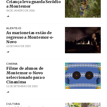
Criança leva guarda Serôdio
a Montemor
06 DE JANEIRO DE 2026
Créditos
/ agoraporto.pt
ALENTEJO
As marionetas estão de
regresso a Montemor-o-
Novo
22 DE MAIO DE 2025
Créditos
/ EIMMN
CINEMA
Filme de alunos de
Montemor-o-Novo
seleccionado para o
Cinanima
11 DE SETEMBRO DE 2023
Créditos
CULTURA