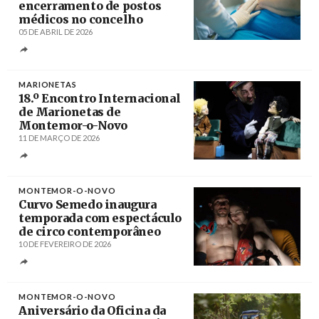
encerramento de postos
médicos no concelho
05 DE ABRIL DE 2026
Créditos
fernandozhiminaicela / Pixabay
MARIONETAS
18.º Encontro Internacional
de Marionetas de
Montemor-o-Novo
11 DE MARÇO DE 2026
Créditos
Pedro Sardinha
MONTEMOR-O-NOVO
Curvo Semedo inaugura
temporada com espectáculo
de circo contemporâneo
10 DE FEVEREIRO DE 2026
Créditos
/ DR
MONTEMOR-O-NOVO
Aniversário da Oficina da