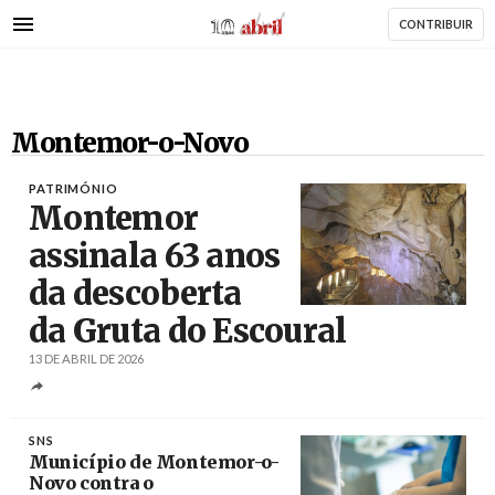
AbrilAbril
Passar
CONTRIBUIR
para
o
conteúdo
principal
Montemor-o-Novo
PATRIMÓNIO
Montemor
assinala 63 anos
da descoberta
Créditos
Carlos Garcia / Agência Lusa
da Gruta do Escoural
13 DE ABRIL DE 2026
SNS
Município de Montemor-o-
Novo contra o