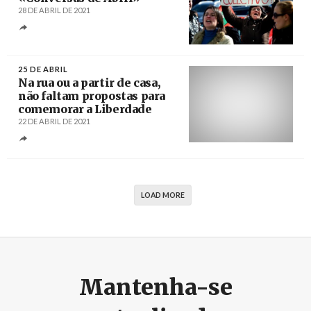
28 DE ABRIL DE 2021
Créditos
/ noticiasdesines.com
25 DE ABRIL
Na rua ou a partir de casa,
não faltam propostas para
comemorar a Liberdade
22 DE ABRIL DE 2021
Créditos
/ Espalha Factos
LOAD MORE
Mantenha-se