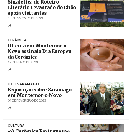
Sinalética do Roteiro
Literário Levantado do Chão
apoia visitantes
25 DE AGOSTO DE 2023
Créditos
/ CM Montemor-o-Novo
CERÂMICA
Oficina em Montemor-o-
Novo assinala Dia Europeu
da Cerâmica
17 DE MAIO DE 2023
Créditos
/ Sul Informação
JOSÉ SARAMAGO
Exposição sobre Saramago
em Montemor-o-Novo
04 DE FEVEREIRO DE 2023
Créditos
Nuno Veiga / Agência Lusa
CULTURA
«A Cerâmica Portuguesa»