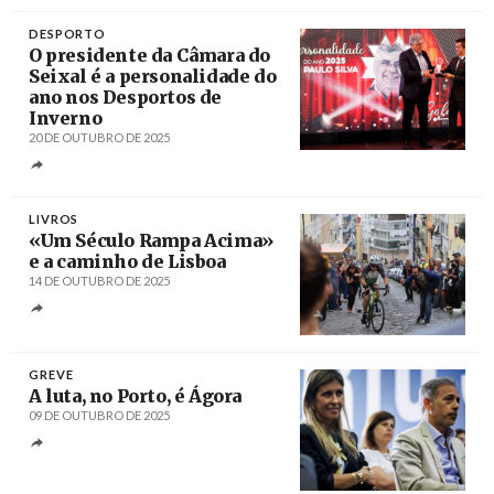
DESPORTO
O presidente da Câmara do
Seixal é a personalidade do
ano nos Desportos de
Inverno
20 DE OUTUBRO DE 2025
Créditos
/ Câmara Municipal do Seixal
LIVROS
«Um Século Rampa Acima»
e a caminho de Lisboa
14 DE OUTUBRO DE 2025
Créditos
/ Mirantense Futebol Clube
GREVE
A luta, no Porto, é Ágora
09 DE OUTUBRO DE 2025