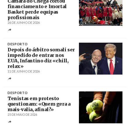
Câmara do Chega cortou
financiamento e Imortal
Basket perde equipas
profissionais
26 DE JUNHO DE 2026
Créditos
DESPORTO
Depois do árbitro somali ser
impedido de entrar nos
EUA, Infantino diz «chill,
relax»
11 DE JUNHO DE 2026
Créditos
DESPORTO
Tenistas em protesto
questionam: «Quem gera a
mais-valia, afinal?»
25 DE MAIO DE 2026
Créditos
Yoan Valat / Epa