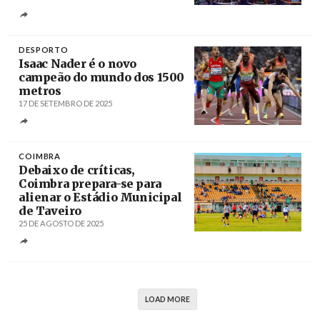
Créditos
DESPORTO
Isaac Nader é o novo
campeão do mundo dos 1500
metros
17 DE SETEMBRO DE 2025
Créditos
Franck Robichon / EPA
COIMBRA
Debaixo de críticas,
Coimbra prepara-se para
alienar o Estádio Municipal
de Taveiro
25 DE AGOSTO DE 2025
Créditos
/ Município de Coimbra
LOAD MORE