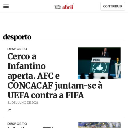
AbrilAbril
Passar
CONTRIBUIR
para
o
conteúdo
principal
desporto
DESPORTO
Cerco a
Infantino
aperta. AFC e
Créditos
Bob Frid / EPA
CONCACAF juntam-se à
UEFA contra a FIFA
31 DE JULHO DE 2026
DESPORTO