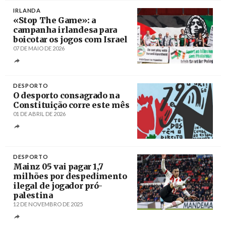
IRLANDA
«Stop The Game»: a
campanha irlandesa para
boicotar os jogos com Israel
07 DE MAIO DE 2026
Créditos
/ Al Mayadeen
DESPORTO
O desporto consagrado na
Constituição corre este mês
01 DE ABRIL DE 2026
Créditos
/ ADR «O Relâmpago»
DESPORTO
Mainz 05 vai pagar 1,7
milhões por despedimento
ilegal de jogador pró-
palestina
12 DE NOVEMBRO DE 2025
Créditos
Maurice Van Steen / EPA