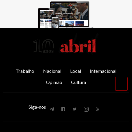
AbrilAbril
Trabalho
Nacional
Local
Internacional
Opinião
Cultura
Vol
par
o
top
Siga-nos