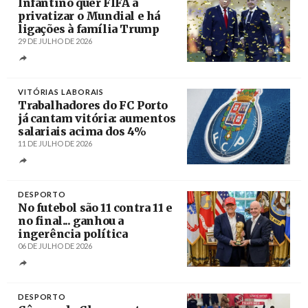
Infantino quer FIFA a
privatizar o Mundial e há
ligações à família Trump
29 DE JULHO DE 2026
Créditos
Will Oliver / EPA
VITÓRIAS LABORAIS
Trabalhadores do FC Porto
já cantam vitória: aumentos
salariais acima dos 4%
11 DE JULHO DE 2026
Créditos
/ FC Porto
DESPORTO
No futebol são 11 contra 11 e
no final... ganhou a
ingerência política
06 DE JULHO DE 2026
Créditos
DESPORTO