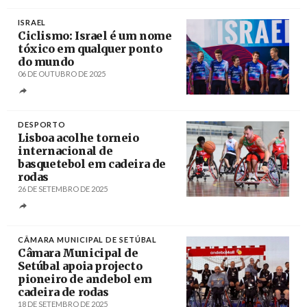
Créditos
/ Pedro Duarte
ISRAEL
Ciclismo: Israel é um nome
tóxico em qualquer ponto
do mundo
06 DE OUTUBRO DE 2025
Créditos
/ velo101
DESPORTO
Lisboa acolhe torneio
internacional de
basquetebol em cadeira de
rodas
26 DE SETEMBRO DE 2025
Créditos
CÂMARA MUNICIPAL DE SETÚBAL
Câmara Municipal de
Setúbal apoia projecto
pioneiro de andebol em
cadeira de rodas
18 DE SETEMBRO DE 2025