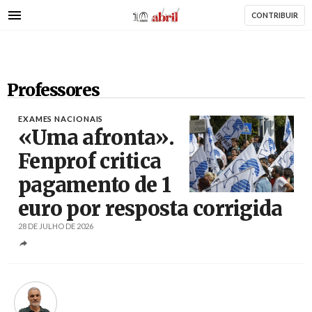
AbrilAbril
Passar
CONTRIBUIR
para
o
conteúdo
principal
Professores
EXAMES NACIONAIS
«Uma afronta».
Fenprof critica
pagamento de 1
Créditos
António Pedro Santos / Agência Lusa
euro por resposta corrigida
28 DE JULHO DE 2026