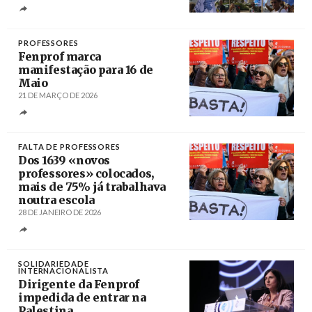
Créditos
António Cotrim / Agência Lusa
PROFESSORES
Fenprof marca
manifestação para 16 de
Maio
21 DE MARÇO DE 2026
Créditos
Paulo Novais / Agência Lusa
FALTA DE PROFESSORES
Dos 1639 «novos
professores» colocados,
mais de 75% já trabalhava
noutra escola
28 DE JANEIRO DE 2026
Créditos
Paulo Novais / Agência Lusa
SOLIDARIEDADE
INTERNACIONALISTA
Dirigente da Fenprof
impedida de entrar na
Palestina