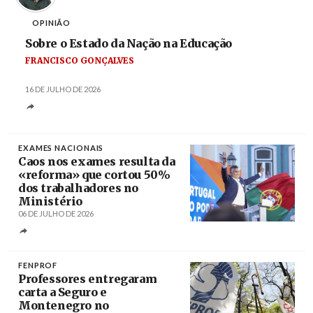
OPINIÃO
Sobre o Estado da Nação na Educação
FRANCISCO GONÇALVES
16 DE JULHO DE 2026
EXAMES NACIONAIS
Caos nos exames resulta da
«reforma» que cortou 50%
dos trabalhadores no
Ministério
06 DE JULHO DE 2026
Créditos
Miguel A. Lopes / Agência Lusa
FENPROF
Professores entregaram
carta a Seguro e
Montenegro no