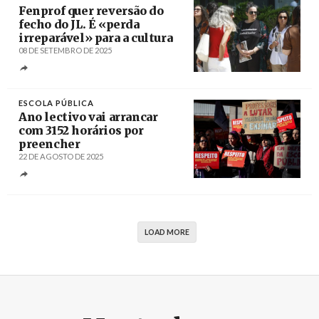
Fenprof quer reversão do
fecho do JL. É «perda
irreparável» para a cultura
08 DE SETEMBRO DE 2025
Créditos
António Pedro Santos / Agência Lusa
ESCOLA PÚBLICA
Ano lectivo vai arrancar
com 3152 horários por
preencher
22 DE AGOSTO DE 2025
Créditos
Miguel A. Lopes / Agência Lusa
LOAD MORE