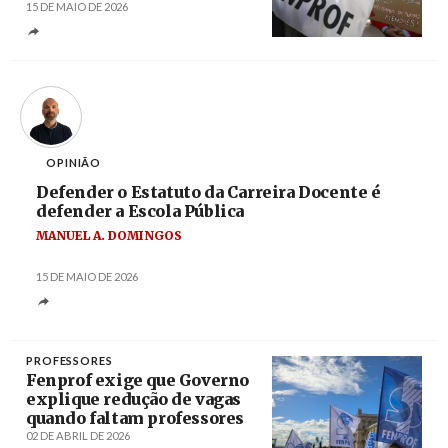
15 DE MAIO DE 2026
Créditos
Marcos Borga / Agência Lusa
OPINIÃO
Defender o Estatuto da Carreira Docente é
defender a Escola Pública
MANUEL A. DOMINGOS
15 DE MAIO DE 2026
PROFESSORES
Fenprof exige que Governo
explique redução de vagas
quando faltam professores
02 DE ABRIL DE 2026