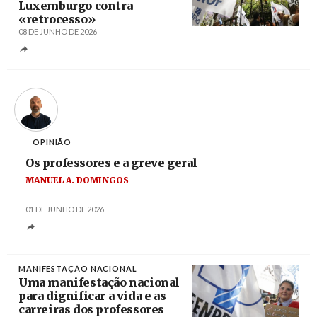
Luxemburgo contra
«retrocesso»
08 DE JUNHO DE 2026
Créditos
João Relvas / Agência LUSA
OPINIÃO
Os professores e a greve geral
MANUEL A. DOMINGOS
01 DE JUNHO DE 2026
MANIFESTAÇÃO NACIONAL
Uma manifestação nacional
para dignificar a vida e as
carreiras dos professores