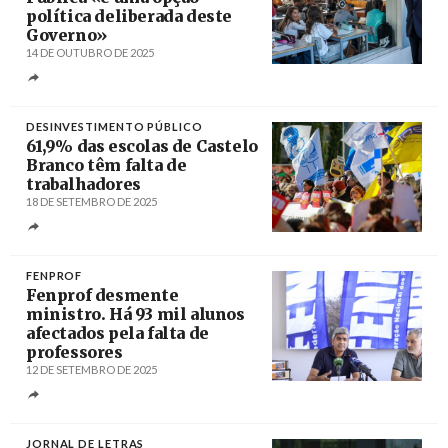
política deliberada deste
Governo»
14 DE OUTUBRO DE 2025
Créditos
Paulo Novais / Agência Lusa
DESINVESTIMENTO PÚBLICO
61,9% das escolas de Castelo
Branco têm falta de
trabalhadores
18 DE SETEMBRO DE 2025
Créditos
Miguel Pereira da Silva / Agência Lusa
FENPROF
Fenprof desmente
ministro. Há 93 mil alunos
afectados pela falta de
professores
12 DE SETEMBRO DE 2025
Créditos
Filipe Amorim / Agência Lusa
JORNAL DE LETRAS