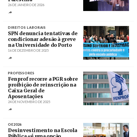
26 DE JANEIRO DE 2026
Créditos
/ Fenprof
DIREITOS LABORAIS
SPN denuncia tentativas de
condicionar adesão à greve
na Universidade do Porto
16 DE DEZEMBRO DE 2025
Créditos
/ SPN
PROFESSORES
Fenprof recorre a PGR sobre
proibição de reinscrição na
Caixa Geral de
Aposentações
24 DE NOVEMBRO DE 2025
Créditos
OE2026
Desinvestimento na Escola
Pública «é uma opção