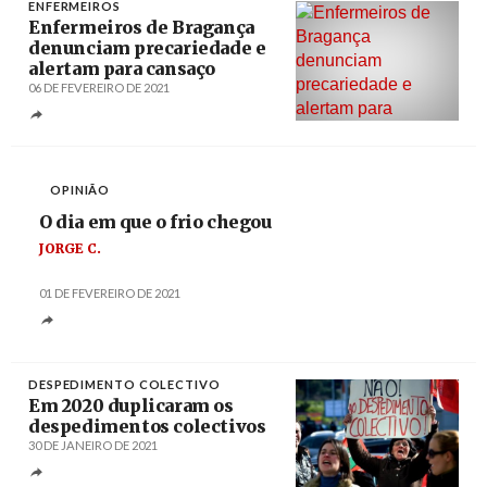
ENFERMEIROS
Enfermeiros de Bragança
denunciam precariedade e
alertam para cansaço
06 DE FEVEREIRO DE 2021
Créditos
Glória Lopes / JN
OPINIÃO
O dia em que o frio chegou
JORGE C.
01 DE FEVEREIRO DE 2021
DESPEDIMENTO COLECTIVO
Em 2020 duplicaram os
despedimentos colectivos
30 DE JANEIRO DE 2021