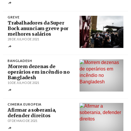
Créditos
/ AV Design
GREVE
Trabalhadores da Super
Bock anunciam greve por
melhores salários
28 DE JULHO DE 2021
Créditos
José Pedro Rodrigues
BANGLADESH
Morrem dezenas de
operários em incêndio no
Bangladesh
10 DE JULHO DE 2021
Créditos
Mohammad Ponir Hossain / REUTERS
CIMEIRA EUROPEIA
Afirmar a soberania,
defender direitos
07 DE MAIO DE 2021