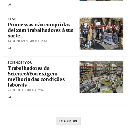
Créditos
José Sena Goulão / Agência Lusa
CESP
Promessas não cumpridas
deixam trabalhadores à sua
sorte
14 DE NOVEMBRO DE 2020
Créditos
/ CGTP-In
SCIENCE4YOU
Trabalhadores da
Science4You exigem
melhoria das condições
laborais
27 DE OUTUBRO DE 2020
Créditos
Câmara Municipal de Loures
LOAD MORE