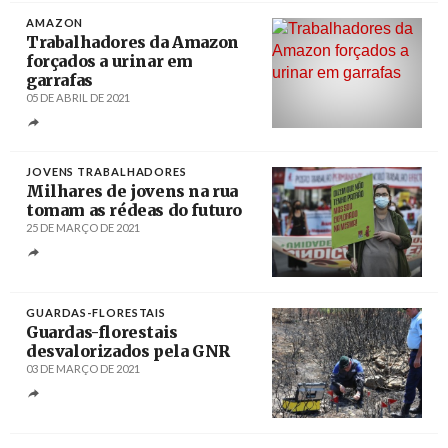
AMAZON
Trabalhadores da Amazon
forçados a urinar em
garrafas
05 DE ABRIL DE 2021
Créditos
CRISTOBAL HERRERA-
ULASHKEVICH / Epa
JOVENS TRABALHADORES
Milhares de jovens na rua
tomam as rédeas do futuro
25 DE MARÇO DE 2021
Créditos
Rodrigo Antunes / Lusa
GUARDAS-FLORESTAIS
Guardas-florestais
desvalorizados pela GNR
03 DE MARÇO DE 2021
Créditos
/ GNR