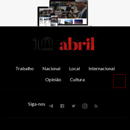
AbrilAbril
Trabalho
Nacional
Local
Internacional
Opinião
Cultura
Vol
par
o
top
Siga-nos