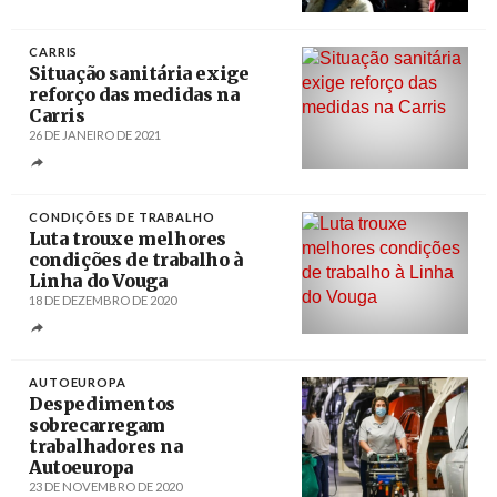
Créditos
/ noticiasdesines.com
CARRIS
Situação sanitária exige
reforço das medidas na
Carris
26 DE JANEIRO DE 2021
Créditos
/ CGTP-IN
CONDIÇÕES DE TRABALHO
Luta trouxe melhores
condições de trabalho à
Linha do Vouga
18 DE DEZEMBRO DE 2020
Créditos
/ CGTP-IN
AUTOEUROPA
Despedimentos
sobrecarregam
trabalhadores na
Autoeuropa
23 DE NOVEMBRO DE 2020