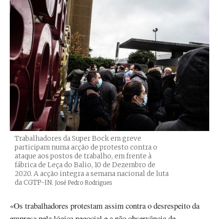
Trabalhadores da Super Bock em greve
participam numa acção de protesto contra o
ataque aos postos de trabalho, em frente à
fábrica de Leça do Balio, 10 de Dezembro de
2020. A acção integra a semana nacional de luta
da CGTP-IN.
Créditos
José Pedro Rodrigues
«Os trabalhadores protestam assim contra o desrespeito da
empresa pela lógica negocial e a não observância de