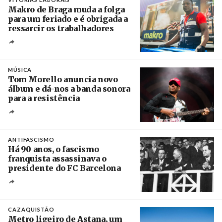
Makro de Braga muda a folga
para um feriado e é obrigada a
ressarcir os trabalhadores
Crédito
MÚSICA
Tom Morello anuncia novo
álbum e dá-nos a banda sonora
para a resistência
Crédito
ANTIFASCISMO
Há 90 anos, o fascismo
franquista assassinava o
presidente do FC Barcelona
Crédito
CAZAQUISTÃO
Metro ligeiro de Astana, um