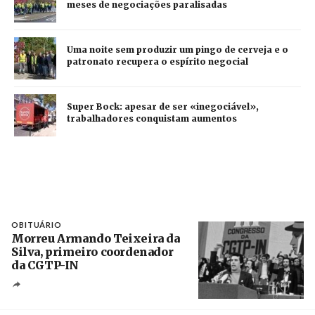
meses de negociações paralisadas
Uma noite sem produzir um pingo de cerveja e o
patronato recupera o espírito negocial
Super Bock: apesar de ser «inegociável»,
trabalhadores conquistam aumentos
OBITUÁRIO
Morreu Armando Teixeira da
Silva, primeiro coordenador
da CGTP-IN
Créditos
/ CGTP-IN