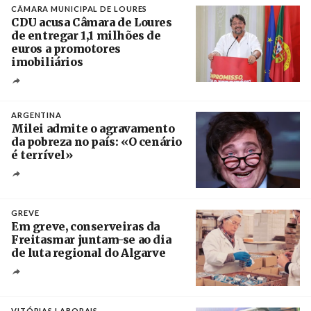
CÂMARA MUNICIPAL DE LOURES
CDU acusa Câmara de Loures
de entregar 1,1 milhões de
euros a promotores
imobiliários
Créditos
Ricardo Leão
ARGENTINA
Milei admite o agravamento
da pobreza no país: «O cenário
é terrível»
Crédito
GREVE
Em greve, conserveiras da
Freitasmar juntam-se ao dia
de luta regional do Algarve
Crédito
VITÓRIAS LABORAIS