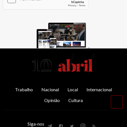
AbrilAbril
Trabalho
Nacional
Local
Internacional
Opinião
Cultura
Vol
par
o
top
Siga-nos