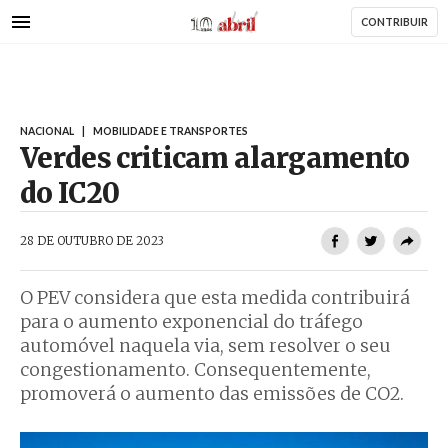
AbrilAbril
Passar
CONTRIBUIR
para
o
conteúdo
principal
NACIONAL
|
MOBILIDADE E TRANSPORTES
Verdes criticam alargamento
do IC20
AbrilAbril
28 DE OUTUBRO DE 2023
O PEV considera que esta medida contribuirá
para o aumento exponencial do tráfego
automóvel naquela via, sem resolver o seu
congestionamento. Consequentemente,
promoverá o aumento das emissões de CO2.