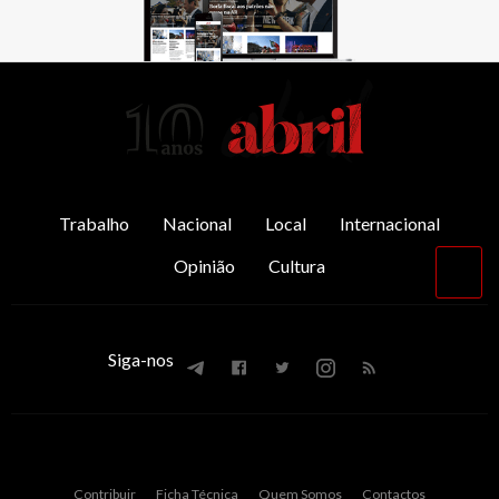
AbrilAbril
Trabalho
Nacional
Local
Internacional
Opinião
Cultura
Vol
par
o
top
Siga-nos
Contribuir
Ficha Técnica
Quem Somos
Contactos