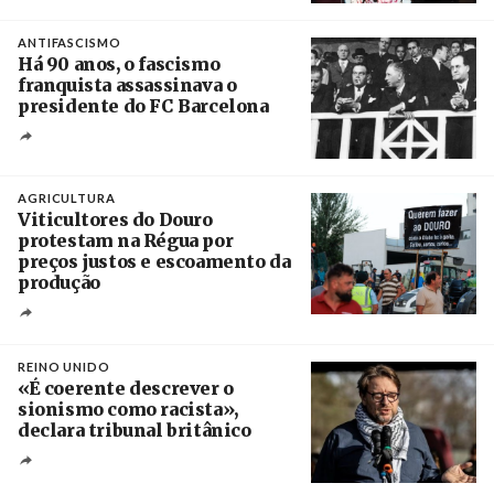
Crédito
ANTIFASCISMO
Há 90 anos, o fascismo
franquista assassinava o
presidente do FC Barcelona
Crédito
AGRICULTURA
Viticultores do Douro
protestam na Régua por
preços justos e escoamento da
produção
Créditos
Pedro Sarmento Costa / Agência Lusa
REINO UNIDO
«É coerente descrever o
sionismo como racista»,
declara tribunal britânico
Créditos
Rob Browne / The Cradle