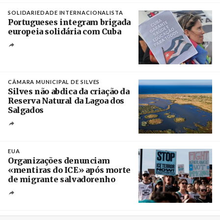
SOLIDARIEDADE INTERNACIONALISTA
Portugueses integram brigada
europeia solidária com Cuba
Créditos
Manuel de Almeida / Agência Lusa
CÂMARA MUNICIPAL DE SILVES
Silves não abdica da criação da
Reserva Natural da Lagoa dos
Salgados
Créditos
/ Câmara Municipal de Silves
EUA
Organizações denunciam
«mentiras do ICE» após morte
de migrante salvadorenho
Créditos
/ TeleSur