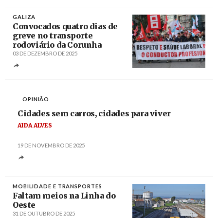
GALIZA
Convocados quatro dias de
greve no transporte
rodoviário da Corunha
03 DE DEZEMBRO DE 2025
Créditos
/ CIG
OPINIÃO
Cidades sem carros, cidades para viver
AIDA ALVES
19 DE NOVEMBRO DE 2025
MOBILIDADE E TRANSPORTES
Faltam meios na Linha do
Oeste
31 DE OUTUBRO DE 2025