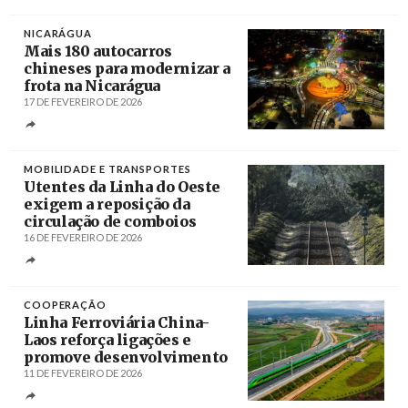
NICARÁGUA
Mais 180 autocarros
chineses para modernizar a
frota na Nicarágua
17 DE FEVEREIRO DE 2026
Créditos
/ Prensa Popular
MOBILIDADE E TRANSPORTES
Utentes da Linha do Oeste
exigem a reposição da
circulação de comboios
16 DE FEVEREIRO DE 2026
Créditos
Carlos Barroso / Agência Lusa
COOPERAÇÃO
Linha Ferroviária China-
Laos reforça ligações e
promove desenvolvimento
11 DE FEVEREIRO DE 2026