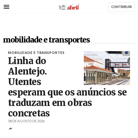
AbrilAbril
Passar
CONTRIBUIR
para
o
conteúdo
principal
mobilidade e transportes
MOBILIDADE E TRANSPORTES
Linha do
Alentejo.
Utentes
Créditos
/ IP
esperam que os anúncios se
traduzam em obras
concretas
08 DE AGOSTO DE 2026