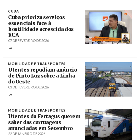
Créditos
/ CGTN
CUBA
Cuba prioriza serviços
essenciais face à
hostilidade acrescida dos
EUA
07 DE FEVEREIRO DE 2026
Créditos
/ PL
MOBILIDADE E TRANSPORTES
Utentes repudiam anúncio
de Pinto Luz sobre a Linha
do Oeste
03 DE FEVEREIRO DE 2026
Créditos
/ Gazeta das Caldas
MOBILIDADE E TRANSPORTES
Utentes da Fertagus querem
saber das carruagens
anunciadas em Setembro
22 DE JANEIRO DE 2026