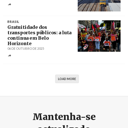
Créditos
/ Gazeta das Caldas
BRASIL
Gratuitidade dos
transportes públicos: a luta
continua em Belo
Horizonte
06 DE OUTUBRO DE 2025
Créditos
Cadu Passos / Brasil de Fato
LOAD MORE
Mantenha-se