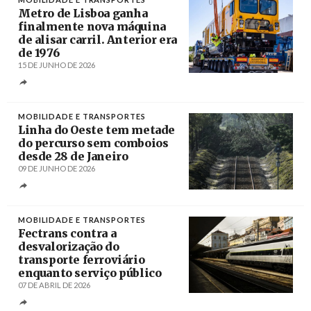
Metro de Lisboa ganha
finalmente nova máquina
de alisar carril. Anterior era
de 1976
15 DE JUNHO DE 2026
Créditos
/ Metropolitano de Lisboa
MOBILIDADE E TRANSPORTES
Linha do Oeste tem metade
do percurso sem comboios
desde 28 de Janeiro
09 DE JUNHO DE 2026
Créditos
Carlos Barroso / Agência Lusa
MOBILIDADE E TRANSPORTES
Fectrans contra a
desvalorização do
transporte ferroviário
enquanto serviço público
07 DE ABRIL DE 2026
Créditos
Mário Cruz / Agência Lusa