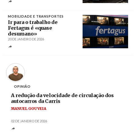
Créditos
Jcornelius / CC BY-SA 3.0
MOBILIDADE E TRANSPORTES
Ir para o trabalho de
Fertagus é «quase
desumano»
20 DE JANEIRO DE 2026
Créditos
Rui Minderico / Agência Lusa
OPINIÃO
A redução da velocidade de circulação dos
autocarros da Carris
MANUEL GOUVEIA
02 DE JANEIRO DE 2026