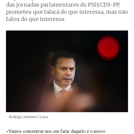
das jornadas parlamentares do PSD/CDS-PP,
prometeu que falará do que interessa, mas não
falou do que interessa.
Créditos
Rodrigo Antunes / Lusa
«Vamos concentrar-nos em falar daquilo é o nosso