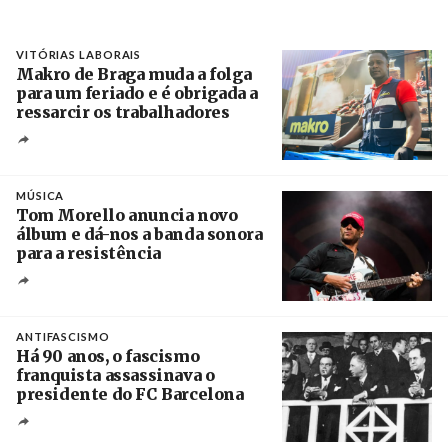
VITÓRIAS LABORAIS
Makro de Braga muda a folga
para um feriado e é obrigada a
ressarcir os trabalhadores
Crédito
MÚSICA
Tom Morello anuncia novo
álbum e dá-nos a banda sonora
para a resistência
Crédito
ANTIFASCISMO
Há 90 anos, o fascismo
franquista assassinava o
presidente do FC Barcelona