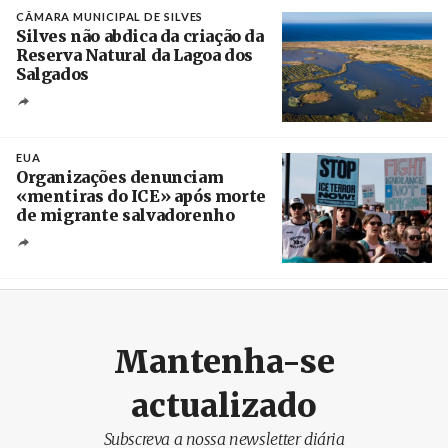
CÂMARA MUNICIPAL DE SILVES
Silves não abdica da criação da
Reserva Natural da Lagoa dos
Salgados
Créditos
/ Câmara Municipal de Silves
EUA
Organizações denunciam
«mentiras do ICE» após morte
de migrante salvadorenho
Créditos
/ TeleSur
Mantenha-se
actualizado
Subscreva a nossa newsletter diária