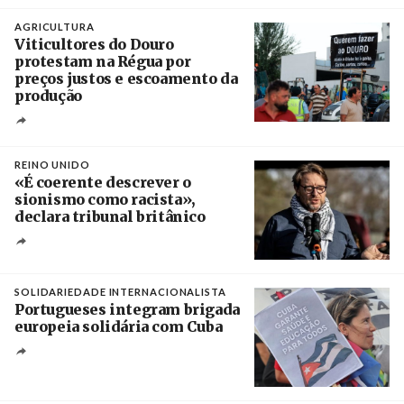
Crédito
AGRICULTURA
Viticultores do Douro
protestam na Régua por
preços justos e escoamento da
produção
Créditos
Pedro Sarmento Costa / Agência Lusa
REINO UNIDO
«É coerente descrever o
sionismo como racista»,
declara tribunal britânico
Créditos
Rob Browne / The Cradle
SOLIDARIEDADE INTERNACIONALISTA
Portugueses integram brigada
europeia solidária com Cuba
Créditos
Manuel de Almeida / Agência Lusa