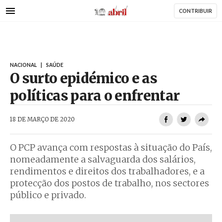
AbrilAbril
Passar
CONTRIBUIR
para
o
conteúdo
principal
NACIONAL
|
SAÚDE
O surto epidémico e as
políticas para o enfrentar
AbrilAbril
18 DE MARÇO DE 2020
O PCP avança com respostas à situação do País,
nomeadamente a salvaguarda dos salários,
rendimentos e direitos dos trabalhadores, e a
protecção dos postos de trabalho, nos sectores
público e privado.