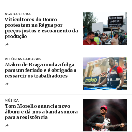
AGRICULTURA
Viticultores do Douro
protestam na Régua por
preços justos e escoamento da
produção
Créditos
Pedro Sarmento Costa / Agência Lusa
VITÓRIAS LABORAIS
Makro de Braga muda a folga
para um feriado e é obrigada a
ressarcir os trabalhadores
Crédito
MÚSICA
Tom Morello anuncia novo
álbum e dá-nos a banda sonora
para a resistência