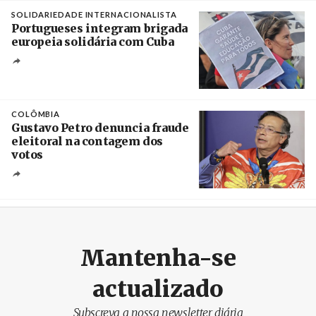
SOLIDARIEDADE INTERNACIONALISTA
Portugueses integram brigada
europeia solidária com Cuba
Créditos
Manuel de Almeida / Agência Lusa
COLÔMBIA
Gustavo Petro denuncia fraude
eleitoral na contagem dos
votos
Crédito
Mantenha-se
actualizado
Subscreva a nossa newsletter diária