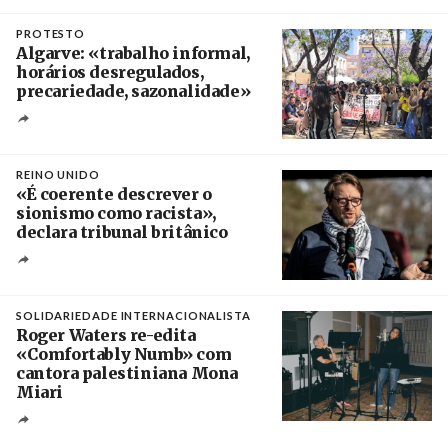
Crédito
PROTESTO
Algarve: «trabalho informal,
horários desregulados,
precariedade, sazonalidade»
Créditos
/ União dos Sindicatos do Algarve
REINO UNIDO
«É coerente descrever o
sionismo como racista»,
declara tribunal britânico
Créditos
Rob Browne / The Cradle
SOLIDARIEDADE INTERNACIONALISTA
Roger Waters re-edita
«Comfortably Numb» com
cantora palestiniana Mona
Miari
Crédito