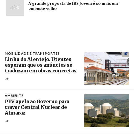
A grande proposta de IRS Jovem é só mais um
embuste velho
MOBILIDADE E TRANSPORTES
Linha do Alentejo. Utentes
esperam que os anúncios se
traduzam em obras concretas
Créditos
/ IP
AMBIENTE
PEV apela ao Governo para
travar Central Nuclear de
Almaraz
Crédito