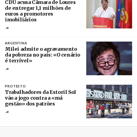
CDU acusa Câmara de Loures
de entregar 1,1 milhões de
euros a promotores
imobiliários
Créditos
Ricardo Leão
ARGENTINA
Milei admite o agravamento
da pobreza no país: «O cenário
é terrível»
Crédito
PROTESTO
Trabalhadores da Estoril Sol
vão a jogo contra a «má
gestão» dos patrões
Créditos
/ SHS