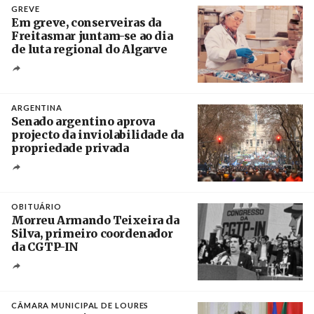
GREVE
Em greve, conserveiras da
Freitasmar juntam-se ao dia
de luta regional do Algarve
Crédito
ARGENTINA
Senado argentino aprova
projecto da inviolabilidade da
propriedade privada
Créditos
Leandro Teysseire / Página 12
OBITUÁRIO
Morreu Armando Teixeira da
Silva, primeiro coordenador
da CGTP-IN
Créditos
/ CGTP-IN
CÂMARA MUNICIPAL DE LOURES