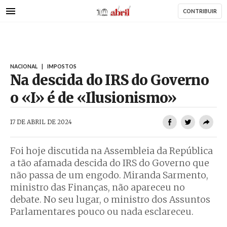
AbrilAbril
Passar
CONTRIBUIR
para
o
conteúdo
principal
NACIONAL
|
IMPOSTOS
Na descida do IRS do Governo
o «I» é de «Ilusionismo»
AbrilAbril
17 DE ABRIL DE 2024
Foi hoje discutida na Assembleia da República
a tão afamada descida do IRS do Governo que
não passa de um engodo. Miranda Sarmento,
ministro das Finanças, não apareceu no
debate. No seu lugar, o ministro dos Assuntos
Parlamentares pouco ou nada esclareceu.