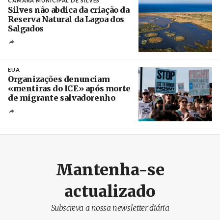
CÂMARA MUNICIPAL DE SILVES
Silves não abdica da criação da
Reserva Natural da Lagoa dos
Salgados
Créditos
/ Câmara Municipal de Silves
EUA
Organizações denunciam
«mentiras do ICE» após morte
de migrante salvadorenho
Créditos
/ TeleSur
Mantenha-se
actualizado
Subscreva a nossa newsletter diária