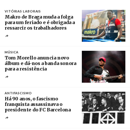
VITÓRIAS LABORAIS
Makro de Braga muda a folga
para um feriado e é obrigada a
ressarcir os trabalhadores
Crédito
MÚSICA
Tom Morello anuncia novo
álbum e dá-nos a banda sonora
para a resistência
Crédito
ANTIFASCISMO
Há 90 anos, o fascismo
franquista assassinava o
presidente do FC Barcelona
Crédito