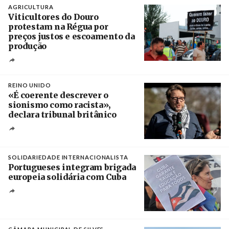
AGRICULTURA
Viticultores do Douro
protestam na Régua por
preços justos e escoamento da
produção
Créditos
Pedro Sarmento Costa / Agência Lusa
REINO UNIDO
«É coerente descrever o
sionismo como racista»,
declara tribunal britânico
Créditos
Rob Browne / The Cradle
SOLIDARIEDADE INTERNACIONALISTA
Portugueses integram brigada
europeia solidária com Cuba
Créditos
Manuel de Almeida / Agência Lusa