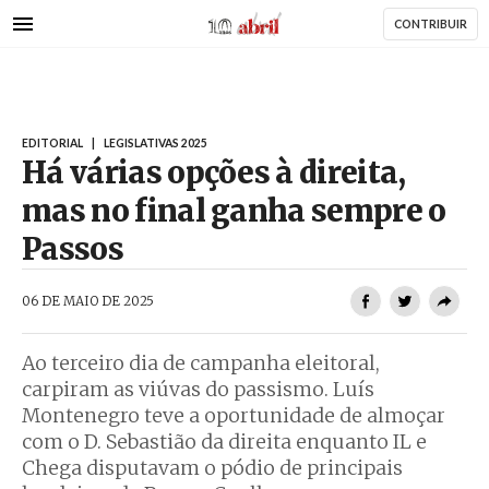
AbrilAbril
Passar
CONTRIBUIR
para
o
conteúdo
principal
EDITORIAL
|
LEGISLATIVAS 2025
Há várias opções à direita,
mas no final ganha sempre o
Passos
AbrilAbril
06 DE MAIO DE 2025
Ao terceiro dia de campanha eleitoral,
carpiram as viúvas do passismo. Luís
Montenegro teve a oportunidade de almoçar
com o D. Sebastião da direita enquanto IL e
Chega disputavam o pódio de principais