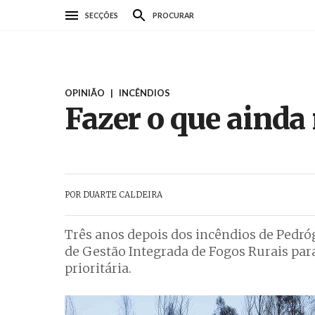
Passar
SECÇÕES
PROCURAR
para
o
conteúdo
principal
OPINIÃO
|
INCÊNDIOS
Fazer o que ainda 
POR
DUARTE CALDEIRA
Três anos depois dos incêndios de Pedró
de Gestão Integrada de Fogos Rurais para
prioritária.