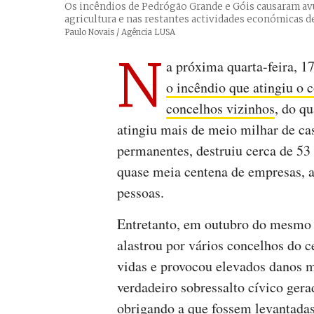
Os incêndios de Pedrógão Grande e Góis causaram avul
agricultura e nas restantes actividades económicas d
Créditos
Paulo Novais / Agência LUSA
N
a próxima quarta-feira, 1
o incêndio que atingiu o 
concelhos vizinhos
, do q
atingiu mais de meio milhar de ca
permanentes, destruiu cerca de 53 
quase meia centena de empresas, 
pessoas.
Entretanto, em outubro do mesmo 
alastrou por vários concelhos do c
vidas e provocou elevados danos m
verdadeiro sobressalto cívico ger
obrigando a que fossem levantadas