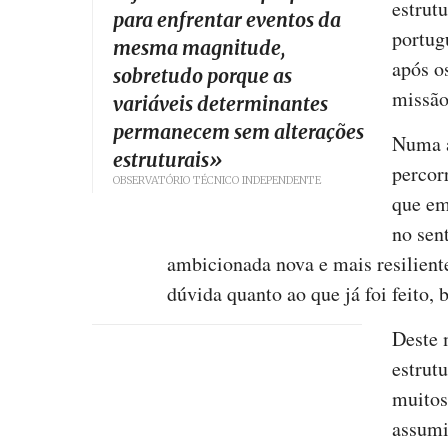
estrutu
para enfrentar eventos da
portug
mesma magnitude,
após o
sobretudo porque as
missão 
variáveis determinantes
permanecem sem alterações
Numa a
estruturais
»
percor
OBSERVATÓRIO TÉCNICO INDEPENDENTE
que em
no sen
ambicionada nova e mais resiliente
dúvida quanto ao que já foi feito,
Deste 
estrut
muitos
assumir