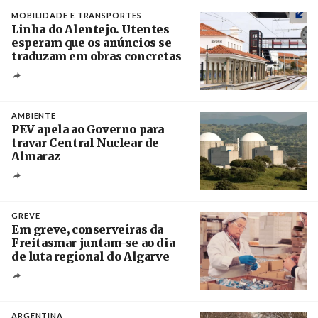
MOBILIDADE E TRANSPORTES
Linha do Alentejo. Utentes
esperam que os anúncios se
traduzam em obras concretas
Créditos
/ IP
AMBIENTE
PEV apela ao Governo para
travar Central Nuclear de
Almaraz
Crédito
GREVE
Em greve, conserveiras da
Freitasmar juntam-se ao dia
de luta regional do Algarve
Crédito
ARGENTINA