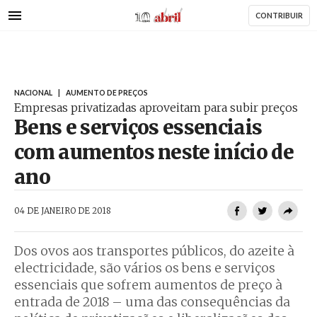
AbrilAbril
Passar
CONTRIBUIR
para
o
conteúdo
principal
NACIONAL
|
AUMENTO DE PREÇOS
Empresas privatizadas aproveitam para subir preços
Bens e serviços essenciais
com aumentos neste início de
ano
AbrilAbril
04 DE JANEIRO DE 2018
Dos ovos aos transportes públicos, do azeite à
electricidade, são vários os bens e serviços
essenciais que sofrem aumentos de preço à
entrada de 2018 – uma das consequências da