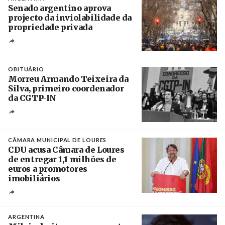
Senado argentino aprova
projecto da inviolabilidade da
propriedade privada
Créditos
Leandro Teysseire / Página 12
OBITUÁRIO
Morreu Armando Teixeira da
Silva, primeiro coordenador
da CGTP-IN
Créditos
/ CGTP-IN
CÂMARA MUNICIPAL DE LOURES
CDU acusa Câmara de Loures
de entregar 1,1 milhões de
euros a promotores
imobiliários
Créditos
Ricardo Leão
ARGENTINA