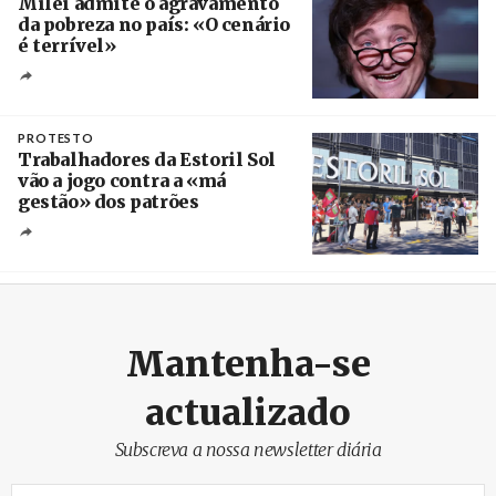
Milei admite o agravamento
da pobreza no país: «O cenário
é terrível»
Crédito
PROTESTO
Trabalhadores da Estoril Sol
vão a jogo contra a «má
gestão» dos patrões
Créditos
/ SHS
Mantenha-se
actualizado
Subscreva a nossa newsletter diária