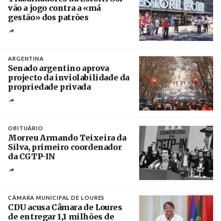
vão a jogo contra a «má
gestão» dos patrões
Créditos
/ SHS
ARGENTINA
Senado argentino aprova
projecto da inviolabilidade da
propriedade privada
Créditos
Leandro Teysseire / Página 12
OBITUÁRIO
Morreu Armando Teixeira da
Silva, primeiro coordenador
da CGTP-IN
Créditos
/ CGTP-IN
CÂMARA MUNICIPAL DE LOURES
CDU acusa Câmara de Loures
de entregar 1,1 milhões de