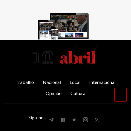
AbrilAbril
Trabalho
Nacional
Local
Internacional
Opinião
Cultura
Vol
par
o
top
Siga-nos