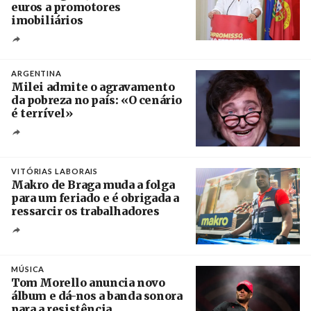
euros a promotores
imobiliários
Créditos
Ricardo Leão
ARGENTINA
Milei admite o agravamento
da pobreza no país: «O cenário
é terrível»
Crédito
VITÓRIAS LABORAIS
Makro de Braga muda a folga
para um feriado e é obrigada a
ressarcir os trabalhadores
Crédito
MÚSICA
Tom Morello anuncia novo
álbum e dá-nos a banda sonora
para a resistência