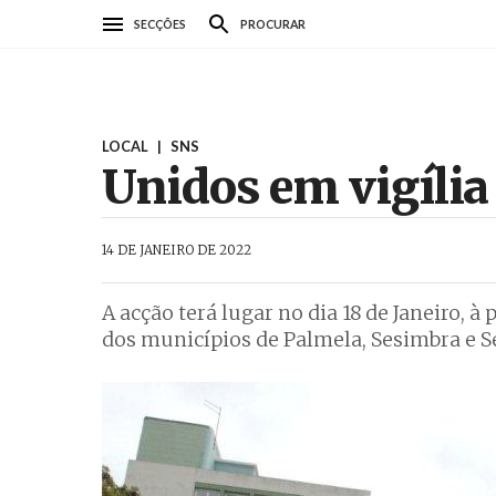
Passar
SECÇÕES
PROCURAR
para
o
conteúdo
principal
LOCAL
|
SNS
Unidos em vigília
AbrilAbril
14 DE JANEIRO DE 2022
A acção terá lugar no dia 18 de Janeiro, 
dos municípios de Palmela, Sesimbra e Se