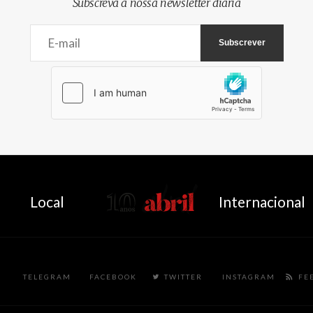
Subscreva a nossa newsletter diária
AbrilAbril
Local
Internacional
TELEGRAM
FACEBOOK
TWITTER
INSTAGRAM
FE