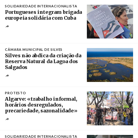
SOLIDARIEDADE INTERNACIONALISTA
Portugueses integram brigada
europeia solidária com Cuba
Créditos
Manuel de Almeida / Agência Lusa
CÂMARA MUNICIPAL DE SILVES
Silves não abdica da criação da
Reserva Natural da Lagoa dos
Salgados
Créditos
/ Câmara Municipal de Silves
PROTESTO
Algarve: «trabalho informal,
horários desregulados,
precariedade, sazonalidade»
Créditos
/ União dos Sindicatos do Algarve
SOLIDARIEDADE INTERNACIONALISTA