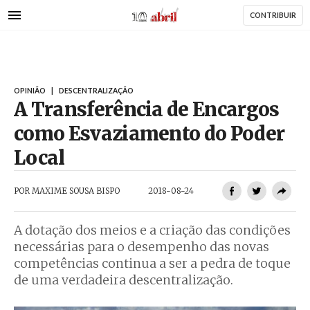
AbrilAbril
Passar
CONTRIBUIR
para
o
conteúdo
AbrilAbril
principal
OPINIÃO
|
DESCENTRALIZAÇÃO
A Transferência de Encargos
como Esvaziamento do Poder
Local
POR
MAXIME SOUSA BISPO
2018-08-24
A dotação dos meios e a criação das condições
necessárias para o desempenho das novas
competências continua a ser a pedra de toque
de uma verdadeira descentralização.