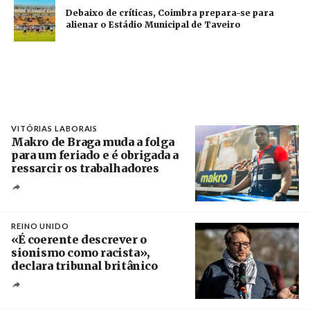
Debaixo de críticas, Coimbra prepara-se para
alienar o Estádio Municipal de Taveiro
VITÓRIAS LABORAIS
Makro de Braga muda a folga
para um feriado e é obrigada a
ressarcir os trabalhadores
Crédito
REINO UNIDO
«É coerente descrever o
sionismo como racista»,
declara tribunal britânico
Créditos
Rob Browne / The Cradle