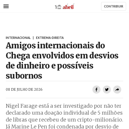
AbrilAbril
Passar
CONTRIBUIR
para
o
conteúdo
principal
INTERNACIONAL
|
EXTREMA-DIREITA
Amigos internacionais do
Chega envolvidos em desvios
de dinheiro e possíveis
subornos
AbrilAbril
08 DE JULHO DE 2026
Nigel Farage está a ser investigado por não ter
declarado uma doação individual de 5 milhões
de libras que recebeu de um cripto-milionário.
Já Marine Le Pen foi condenada por desvio de