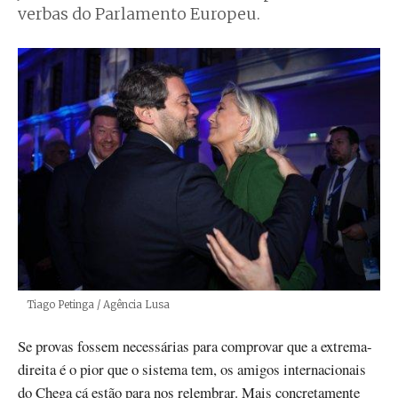
verbas do Parlamento Europeu.
Créditos
Tiago Petinga / Agência Lusa
Se provas fossem necessárias para comprovar que a extrema-
direita é o pior que o sistema tem, os amigos internacionais
do Chega cá estão para nos relembrar. Mais concretamente