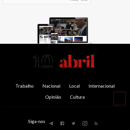
AbrilAbril
Trabalho
Nacional
Local
Internacional
Opinião
Cultura
Vol
par
o
top
Siga-nos