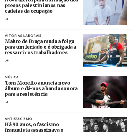
presos palestinianos nas
cadeias da ocupação
Créditos
/ European Public Health Association
VITÓRIAS LABORAIS
Makro de Braga muda a folga
para um feriado e é obrigada a
ressarcir os trabalhadores
Crédito
MÚSICA
Tom Morello anuncia novo
álbum e dá-nos a banda sonora
para a resistência
Crédito
ANTIFASCISMO
Há 90 anos, o fascismo
franquista assassinava o