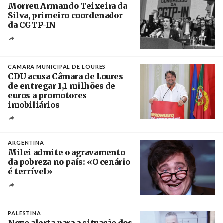
Morreu Armando Teixeira da
Silva, primeiro coordenador
da CGTP-IN
Créditos
/ CGTP-IN
CÂMARA MUNICIPAL DE LOURES
CDU acusa Câmara de Loures
de entregar 1,1 milhões de
euros a promotores
imobiliários
Créditos
Ricardo Leão
ARGENTINA
Milei admite o agravamento
da pobreza no país: «O cenário
é terrível»
Crédito
PALESTINA
Novo alerta para a situação dos