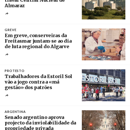
Almaraz
Crédito
GREVE
Em greve, conserveiras da
Freitasmar juntam-se ao dia
de luta regional do Algarve
Crédito
PROTESTO
Trabalhadores da Estoril Sol
vão a jogo contra a «má
gestão» dos patrões
Créditos
/ SHS
ARGENTINA
Senado argentino aprova
projecto da inviolabilidade da
propriedade privada