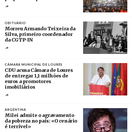
Créditos
Leandro Teysseire / Página 12
OBITUÁRIO
Morreu Armando Teixeira da
Silva, primeiro coordenador
da CGTP-IN
Créditos
/ CGTP-IN
CÂMARA MUNICIPAL DE LOURES
CDU acusa Câmara de Loures
de entregar 1,1 milhões de
euros a promotores
imobiliários
Créditos
Ricardo Leão
ARGENTINA
Milei admite o agravamento
da pobreza no país: «O cenário
é terrível»