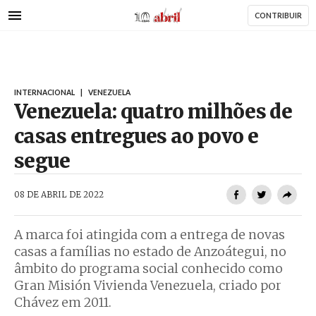
AbrilAbril
Passar
CONTRIBUIR
para
o
conteúdo
principal
INTERNACIONAL
|
VENEZUELA
Venezuela: quatro milhões de
casas entregues ao povo e
segue
AbrilAbril
08 DE ABRIL DE 2022
A marca foi atingida com a entrega de novas
casas a famílias no estado de Anzoátegui, no
âmbito do programa social conhecido como
Gran Misión Vivienda Venezuela, criado por
Chávez em 2011.