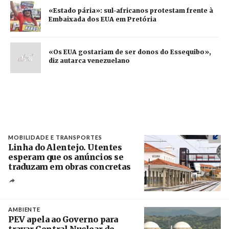
«Estado pária»: sul-africanos protestam frente à
Embaixada dos EUA em Pretória
«Os EUA gostariam de ser donos do Essequibo»,
diz autarca venezuelano
MOBILIDADE E TRANSPORTES
Linha do Alentejo. Utentes
esperam que os anúncios se
traduzam em obras concretas
Créditos
/ IP
AMBIENTE
PEV apela ao Governo para
travar Central Nuclear de