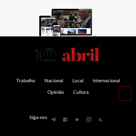
AbrilAbril
Trabalho
Nacional
Local
Internacional
Opinião
Cultura
Vol
par
o
top
Siga-nos