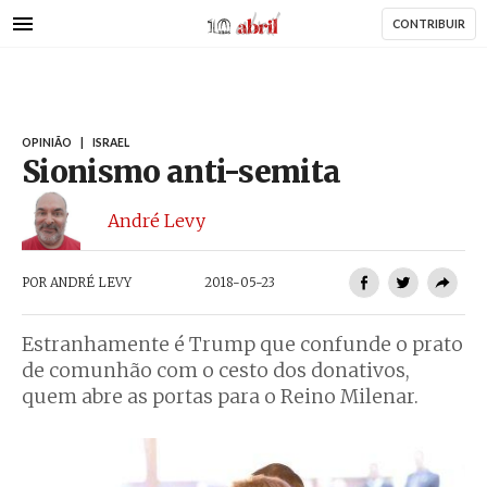
AbrilAbril
Passar
CONTRIBUIR
para
o
conteúdo
principal
OPINIÃO
|
ISRAEL
Sionismo anti-semita
André Levy
POR
ANDRÉ LEVY
2018-05-23
Estranhamente é Trump que confunde o prato
de comunhão com o cesto dos donativos,
quem abre as portas para o Reino Milenar.