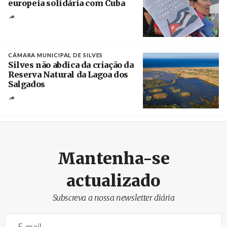
europeia solidária com Cuba
Créditos
Manuel de Almeida / Agência Lusa
CÂMARA MUNICIPAL DE SILVES
Silves não abdica da criação da
Reserva Natural da Lagoa dos
Salgados
Créditos
/ Câmara Municipal de Silves
Mantenha-se
actualizado
Subscreva a nossa newsletter diária