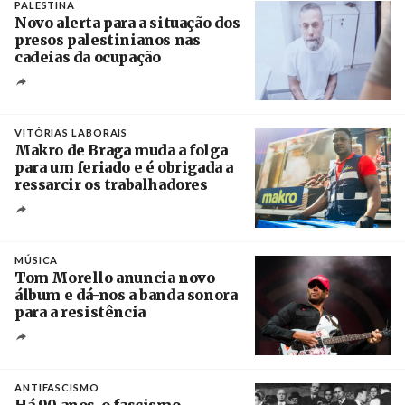
PALESTINA
Novo alerta para a situação dos
presos palestinianos nas
cadeias da ocupação
Créditos
/ European Public Health Association
VITÓRIAS LABORAIS
Makro de Braga muda a folga
para um feriado e é obrigada a
ressarcir os trabalhadores
Crédito
MÚSICA
Tom Morello anuncia novo
álbum e dá-nos a banda sonora
para a resistência
Crédito
ANTIFASCISMO