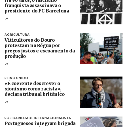
Há 90 anos, o fascismo
franquista assassinava o
presidente do FC Barcelona
Crédito
AGRICULTURA
Viticultores do Douro
protestam na Régua por
preços justos e escoamento da
produção
Créditos
Pedro Sarmento Costa / Agência Lusa
REINO UNIDO
«É coerente descrever o
sionismo como racista»,
declara tribunal britânico
Créditos
Rob Browne / The Cradle
SOLIDARIEDADE INTERNACIONALISTA
Portugueses integram brigada