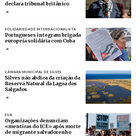
declara tribunal britânico
Créditos
Rob Browne / The Cradle
SOLIDARIEDADE INTERNACIONALISTA
Portugueses integram brigada
europeia solidária com Cuba
Créditos
Manuel de Almeida / Agência Lusa
CÂMARA MUNICIPAL DE SILVES
Silves não abdica da criação da
Reserva Natural da Lagoa dos
Salgados
Créditos
/ Câmara Municipal de Silves
EUA
Organizações denunciam
«mentiras do ICE» após morte
de migrante salvadorenho