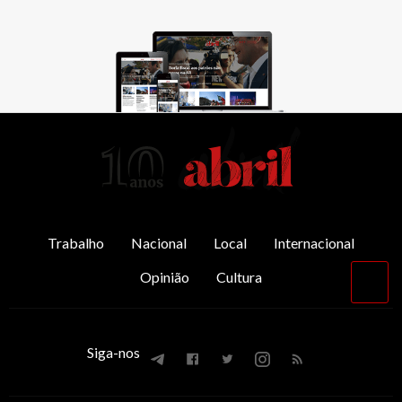
AbrilAbril
Trabalho
Nacional
Local
Internacional
Opinião
Cultura
Vol
par
o
top
Siga-nos