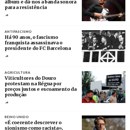
álbum e dá-nos a banda sonora
para a resistência
Crédito
ANTIFASCISMO
Há 90 anos, o fascismo
franquista assassinava o
presidente do FC Barcelona
Crédito
AGRICULTURA
Viticultores do Douro
protestam na Régua por
preços justos e escoamento da
produção
Créditos
Pedro Sarmento Costa / Agência Lusa
REINO UNIDO
«É coerente descrever o
sionismo como racista»,