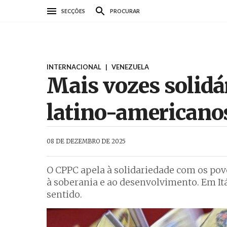
Passar
SECÇÕES
PROCURAR
para
o
conteúdo
principal
INTERNACIONAL
|
VENEZUELA
Mais vozes solidá
latino-americano
AbrilAbril
08 DE DEZEMBRO DE 2025
O CPPC apela à solidariedade com os povo
à soberania e ao desenvolvimento. Em I
sentido.