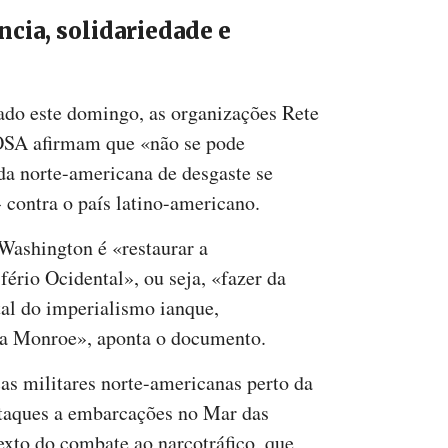
cia, solidariedade e
do este domingo, as organizações Rete
OSA afirmam que «não se pode
ida norte-americana de desgaste se
 contra o país latino-americano.
 Washington é «restaurar a
rio Ocidental», ou seja, «fazer da
al do imperialismo ianque,
na Monroe», aponta o documento.
as militares norte-americanas perto da
taques a embarcações no Mar das
exto do combate ao narcotráfico, que