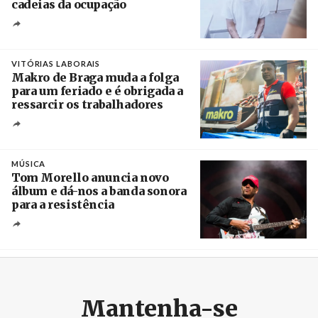
cadeias da ocupação
Créditos
/ European Public Health Association
VITÓRIAS LABORAIS
Makro de Braga muda a folga
para um feriado e é obrigada a
ressarcir os trabalhadores
Crédito
MÚSICA
Tom Morello anuncia novo
álbum e dá-nos a banda sonora
para a resistência
Crédito
Mantenha-se