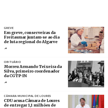
GREVE
Em greve, conserveiras da
Freitasmar juntam-se ao dia
de luta regional do Algarve
Crédito
OBITUÁRIO
Morreu Armando Teixeira da
Silva, primeiro coordenador
da CGTP-IN
Créditos
/ CGTP-IN
CÂMARA MUNICIPAL DE LOURES
CDU acusa Câmara de Loures
de entregar 1,1 milhões de