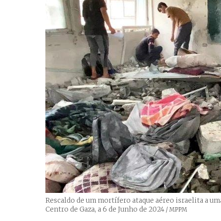
Rescaldo de um mortífero ataque aéreo israelita a um
Centro de Gaza, a 6 de Junho de 2024
Créditos
/ MPPM