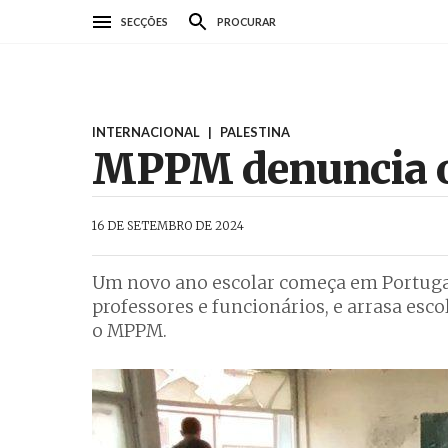
Passar
SECÇÕES
PROCURAR
para
o
conteúdo
principal
INTERNACIONAL
|
PALESTINA
MPPM denuncia o 
AbrilAbril
16 DE SETEMBRO DE 2024
Um novo ano escolar começa em Portugal,
professores e funcionários, e arrasa e
o MPPM.