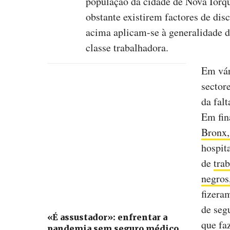
população da cidade de Nova Iorq
obstante existirem factores de dis
acima aplicam-se à generalidade da
classe trabalhadora.
Em vár
sector
da fal
Em fin
Bronx,
hospit
de
tra
negros
fizera
de seg
«É assustador»: enfrentar a
que fa
pandemia sem seguro médico