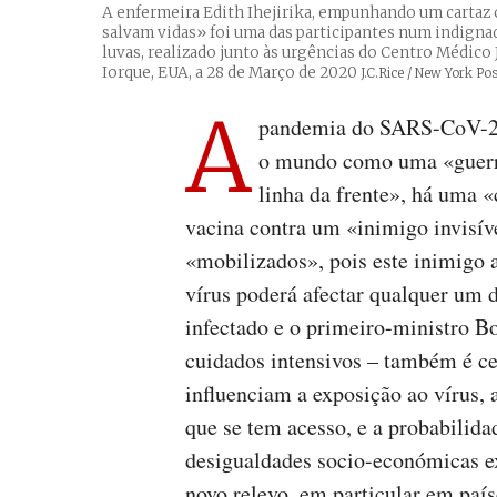
A enfermeira Edith Ihejirika, empunhando um cartaz 
salvam vidas» foi uma das participantes num indignad
luvas, realizado junto às urgências do Centro Médico
Iorque, EUA, a 28 de Março de 2020
Créditos
J.C.Rice / New York Pos
A
pandemia do SARS-CoV-2 t
o mundo como uma «guerra
linha da frente», há uma 
vacina contra um «inimigo invisív
«mobilizados», pois este inimigo a
vírus poderá afectar qualquer um de
infectado e o primeiro-ministro B
cuidados intensivos – também é ce
influenciam a exposição ao vírus, 
que se tem acesso, e a probabilida
desigualdades socio-económicas e
novo relevo, em particular em paí