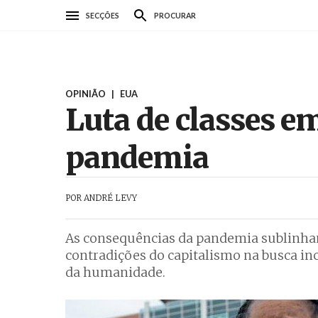
Passar
SECÇÕES
PROCURAR
para
o
conteúdo
principal
OPINIÃO
|
EUA
Luta de classes e
pandemia
POR
ANDRÉ LEVY
As consequências da pandemia sublinham
contradições do capitalismo na busca inc
da humanidade.