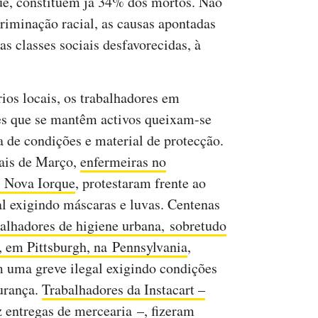
ue, constituem já 34% dos mortos. Não
criminação racial, as causas apontadas
s classes sociais desfavorecidas, à
ios locais, os trabalhadores em
es que se mantêm activos queixam-se
ta de condições e material de protecção.
ais de Março,
enfermeiras no
 Nova Iorque
, protestaram frente ao
al exigindo máscaras e luvas. Centenas
balhadores de higiene urbana, sobretudo
, em Pittsburgh, na Pennsylvania
,
m uma greve ilegal exigindo condições
urança.
Trabalhadores da Instacart –
z entregas de mercearia
–, fizeram