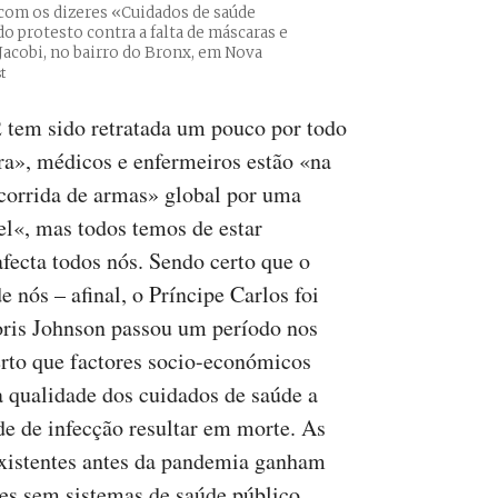
com os dizeres «Cuidados de saúde
o protesto contra a falta de máscaras e
 Jacobi, no bairro do Bronx, em Nova
t
em sido retratada um pouco por todo
», médicos e enfermeiros estão «na
«corrida de armas» global por uma
el«, mas todos temos de estar
fecta todos nós. Sendo certo que o
 nós – afinal, o Príncipe Carlos foi
oris Johnson passou um período nos
rto que factores socio-económicos
a qualidade dos cuidados de saúde a
de de infecção resultar em morte. As
xistentes antes da pandemia ganham
ses sem sistemas de saúde público