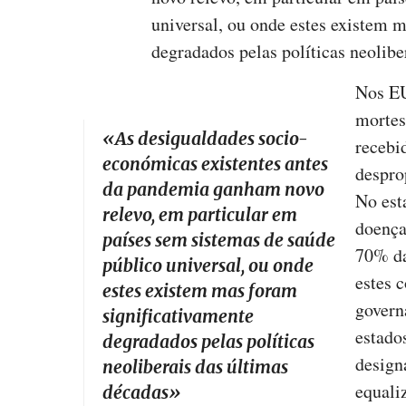
universal, ou onde estes existem 
degradados pelas políticas neolibe
Nos EU
mortes
«
As desigualdades socio-
recebi
económicas existentes antes
despro
da pandemia ganham novo
No est
relevo, em particular em
doença
países sem sistemas de saúde
70% da
público universal, ou onde
estes 
estes existem mas foram
govern
significativamente
estado
degradados pelas políticas
design
neoliberais das últimas
equali
décadas
»