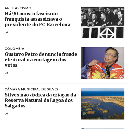
Crédito
ANTIFASCISMO
Há 90 anos, o fascismo
franquista assassinava o
presidente do FC Barcelona
Crédito
COLÔMBIA
Gustavo Petro denuncia fraude
eleitoral na contagem dos
votos
Crédito
CÂMARA MUNICIPAL DE SILVES
Silves não abdica da criação da
Reserva Natural da Lagoa dos
Salgados
Créditos
/ Câmara Municipal de Silves