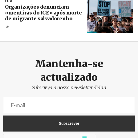
EUA
Organizações denunciam
«mentiras do ICE» após morte
de migrante salvadorenho
Créditos
/ TeleSur
Mantenha-se
actualizado
Subscreva a nossa newsletter diária