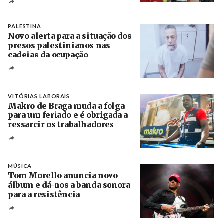
Créditos
Pedro Sarmento Costa / Agência Lusa
PALESTINA
Novo alerta para a situação dos
presos palestinianos nas
cadeias da ocupação
Créditos
/ European Public Health Association
VITÓRIAS LABORAIS
Makro de Braga muda a folga
para um feriado e é obrigada a
ressarcir os trabalhadores
Crédito
MÚSICA
Tom Morello anuncia novo
álbum e dá-nos a banda sonora
para a resistência