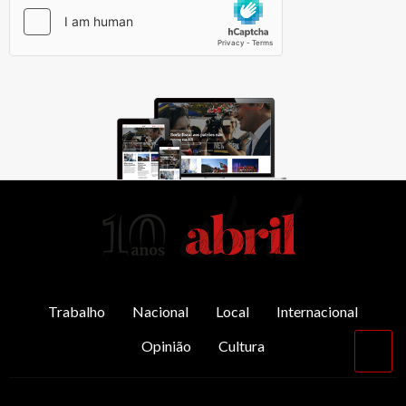
AbrilAbril
Trabalho
Nacional
Local
Internacional
Opinião
Cultura
Vol
par
o
top