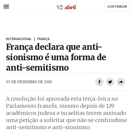
AbrilAbril
Passar
CONTRIBUIR
para
o
conteúdo
principal
INTERNACIONAL
|
FRANÇA
França declara que anti-
sionismo é uma forma de
anti-semitismo
AbrilAbril
05 DE DEZEMBRO DE 2019
A resolução foi aprovada esta terça-feira no
Parlamento francês, mesmo depois de 129
académicos judeus e israelitas terem assinado
uma petição a solicitar que não se confundisse
anti-semitismo e anti-sionismo.