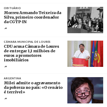
Créditos
Leandro Teysseire / Página 12
OBITUÁRIO
Morreu Armando Teixeira da
Silva, primeiro coordenador
da CGTP-IN
Créditos
/ CGTP-IN
CÂMARA MUNICIPAL DE LOURES
CDU acusa Câmara de Loures
de entregar 1,1 milhões de
euros a promotores
imobiliários
Créditos
Ricardo Leão
ARGENTINA
Milei admite o agravamento
da pobreza no país: «O cenário
é terrível»