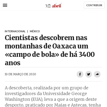
AbrilAbril
Passar
CONTRIBUIR
para
o
conteúdo
principal
INTERNACIONAL
|
MÉXICO
Cientistas descobrem nas
montanhas de Oaxaca um
«campo de bola» de há 3400
anos
AbrilAbril
19 DE MARÇO DE 2020
A descoberta, realizada por um grupo de
investigadores da Universidade George
Washington (EUA), leva a que a origem deste
desporto, praticado por Maias e Astecas, tenha