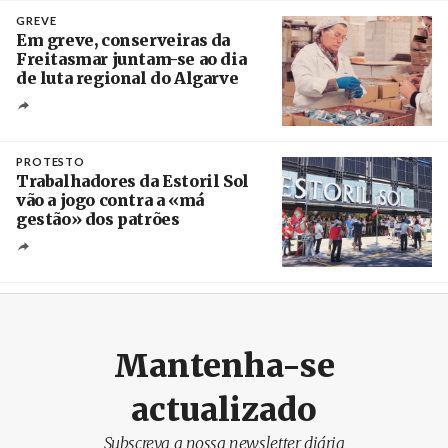
Crédito
GREVE
Em greve, conserveiras da
Freitasmar juntam-se ao dia
de luta regional do Algarve
Crédito
PROTESTO
Trabalhadores da Estoril Sol
vão a jogo contra a «má
gestão» dos patrões
Créditos
/ SHS
Mantenha-se
actualizado
Subscreva a nossa newsletter diária