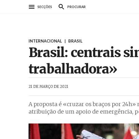
Passar
SECÇÕES
PROCURAR
para
o
conteúdo
principal
INTERNACIONAL
|
BRASIL
Brasil: centrais 
trabalhadora»
AbrilAbril
21 DE MARÇO DE 2021
A proposta é «cruzar os braços por 24h» n
atribuição de um apoio de emergência, pe