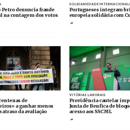
A
SOLIDARIEDADE INTERNACIONAL
 Petro denuncia fraude
Portugueses integram br
al na contagem dos votos
europeia solidária com C
VITÓRIAS LABORAIS
centenas de
Providência cautelar im
eiros» a ganhar menos
Junta de Benfica de bloqu
 atraso da avaliação
acesso aos SSCML