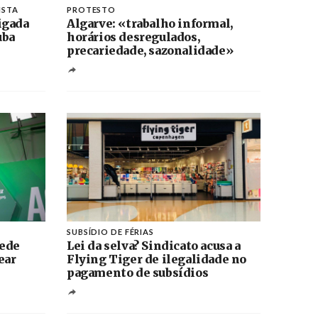
ISTA
PROTESTO
igada
Algarve: «trabalho informal,
uba
horários desregulados,
precariedade, sazonalidade»
SUBSÍDIO DE FÉRIAS
pede
Lei da selva? Sindicato acusa a
ear
Flying Tiger de ilegalidade no
pagamento de subsídios