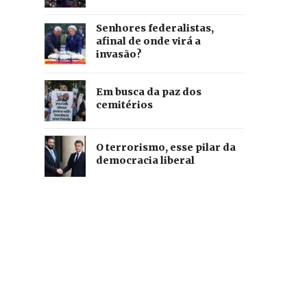
Senhores federalistas,
afinal de onde virá a
invasão?
Em busca da paz dos
cemitérios
O terrorismo, esse pilar da
democracia liberal