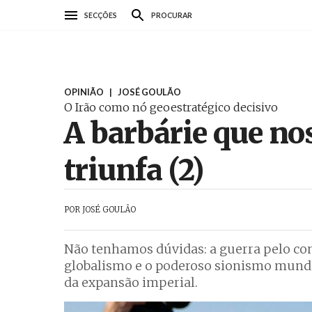
Passar
SECÇÕES
PROCURAR
para
o
conteúdo
principal
OPINIÃO
|
JOSÉ GOULÃO
O Irão como nó geoestratégico decisivo
A barbárie que nos
triunfa (2)
POR
JOSÉ GOULÃO
Não tenhamos dúvidas: a guerra pelo co
globalismo e o poderoso sionismo mundi
da expansão imperial.