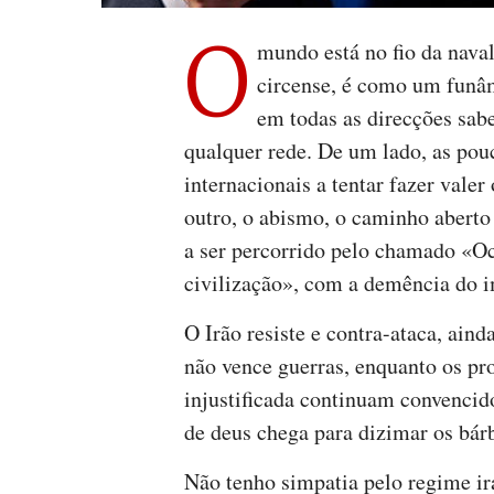
O
mundo está no fio da nava
circense, é como um funâ
em todas as direcções sab
qualquer rede. De um lado, as pouc
internacionais a tentar fazer vale
outro, o abismo, o caminho aberto 
a ser percorrido pelo chamado «Oc
civilização», com a demência do i
O Irão resiste e contra-ataca, ain
não vence guerras, enquanto os pr
injustificada continuam convencid
de deus chega para dizimar os bár
Não tenho simpatia pelo regime i