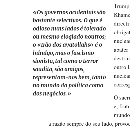
Trump 
«O
s governos ocidentais são
Khamen
bastante selectivos. O que é
direct
odioso nuns lados é tolerado
obriga
ou mesmo elogiado noutros;
nuclea
o «Irão dos ayatollahs« é o
abater
inimigo, mas o fascismo
destru
sionista, tal como o terror
outro 
saudita, são amigos,
nuclea
representam-nos bem, tanto
corres
no mundo da política como
dos negócios.
»
O sacr
e, frut
mundo 
a razão sempre do seu lado, provoc