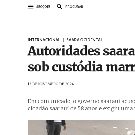
Passar
SECÇÕES
PROCURAR
para
o
conteúdo
principal
INTERNACIONAL
|
SAARA OCIDENTAL
Autoridades saar
sob custódia mar
AbrilAbril
13 DE NOVEMBRO DE 2024
Em comunicado, o governo saarauí acuso
cidadão saarauí de 58 anos e exigiu uma