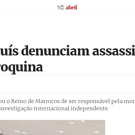
AbrilAbril
auís denunciam assassi
roquina
u o Reino de Marrocos de ser responsável pela mo
 investigação internacional independente.