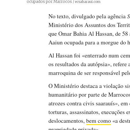
ocupados por Marrocos
Créditos
/ ecsaharaui.com
No texto, divulgado pela agência
S
Ministério dos Assuntos dos Terri
que Omar Bahia Al Hassan, de 58 a
Aaiun ocupada para a morgue do ho
Al Hassan foi «enterrado num cemi
os resultados da autópsia», refere
marroquina de ser responsável pelo
O Ministério destaca a violação si
humanitário por parte de Marrocos,
atrozes contra civis saarauís», em
torturas, assassinatos, execuções e
deslocamentos,
bem como
«a destr
propriedade privada».