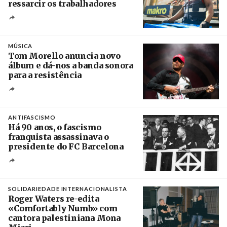
ressarcir os trabalhadores
Crédito
MÚSICA
Tom Morello anuncia novo
álbum e dá-nos a banda sonora
para a resistência
Crédito
ANTIFASCISMO
Há 90 anos, o fascismo
franquista assassinava o
presidente do FC Barcelona
Crédito
SOLIDARIEDADE INTERNACIONALISTA
Roger Waters re-edita
«Comfortably Numb» com
cantora palestiniana Mona