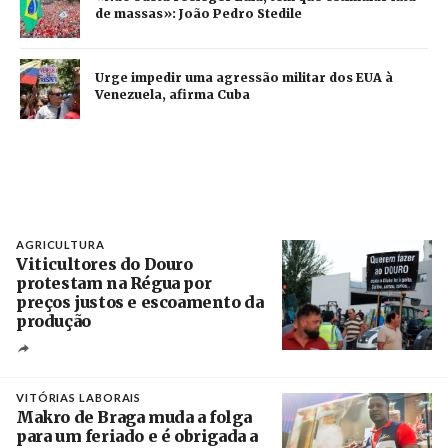
de massas»: João Pedro Stedile
Urge impedir uma agressão militar dos EUA à
Venezuela, afirma Cuba
AGRICULTURA
Viticultores do Douro
protestam na Régua por
preços justos e escoamento da
produção
Créditos
Pedro Sarmento Costa / Agência Lusa
VITÓRIAS LABORAIS
Makro de Braga muda a folga
para um feriado e é obrigada a