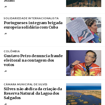
Miari
Crédito
SOLIDARIEDADE INTERNACIONALISTA
Portugueses integram brigada
europeia solidária com Cuba
Créditos
Manuel de Almeida / Agência Lusa
COLÔMBIA
Gustavo Petro denuncia fraude
eleitoral na contagem dos
votos
Crédito
CÂMARA MUNICIPAL DE SILVES
Silves não abdica da criação da
Reserva Natural da Lagoa dos
Salgados