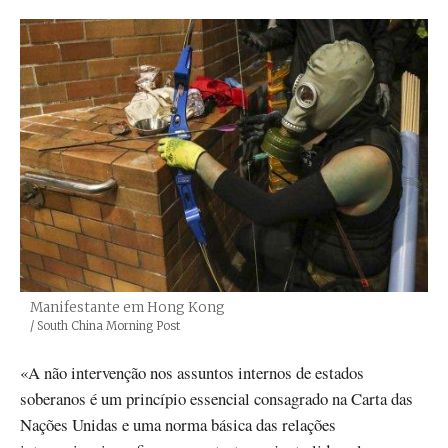
Manifestante em Hong Kong
Créditos
/ South China Morning Post
«A não intervenção nos assuntos internos de estados
soberanos é um princípio essencial consagrado na Carta das
Nações Unidas e uma norma básica das relações