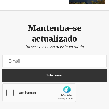
Créditos
/ Câmara Municipal de Silves
Mantenha-se
actualizado
Subscreva a nossa newsletter diária