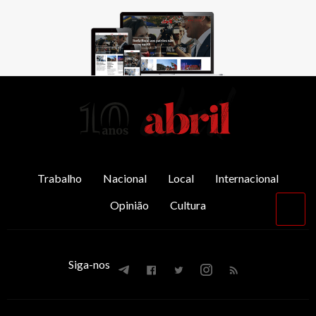
AbrilAbril
Trabalho
Nacional
Local
Internacional
Opinião
Cultura
Vol
par
o
top
Siga-nos