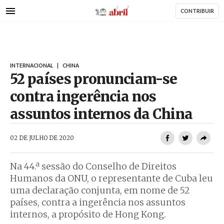
AbrilAbril
Passar
CONTRIBUIR
para
o
conteúdo
principal
INTERNACIONAL
|
CHINA
52 países pronunciam-se
contra ingerência nos
assuntos internos da China
AbrilAbril
02 DE JULHO DE 2020
Na 44.ª sessão do Conselho de Direitos
Humanos da ONU, o representante de Cuba leu
uma declaração conjunta, em nome de 52
países, contra a ingerência nos assuntos
internos, a propósito de Hong Kong.