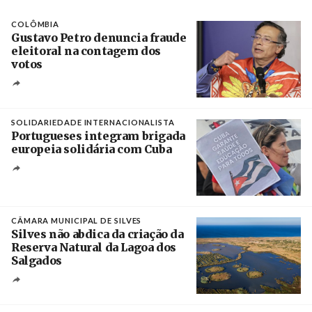
COLÔMBIA
Gustavo Petro denuncia fraude
eleitoral na contagem dos
votos
Crédito
SOLIDARIEDADE INTERNACIONALISTA
Portugueses integram brigada
europeia solidária com Cuba
Créditos
Manuel de Almeida / Agência Lusa
CÂMARA MUNICIPAL DE SILVES
Silves não abdica da criação da
Reserva Natural da Lagoa dos
Salgados
Créditos
/ Câmara Municipal de Silves