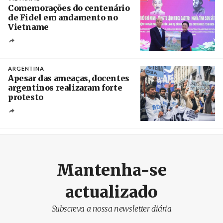
Comemorações do centenário
de Fidel em andamento no
Vietname
Créditos
/ baochinhphu.vn
ARGENTINA
Apesar das ameaças, docentes
argentinos realizaram forte
protesto
Créditos
Catriel Gallucci Bordoni / Página 12
Mantenha-se
actualizado
Subscreva a nossa newsletter diária