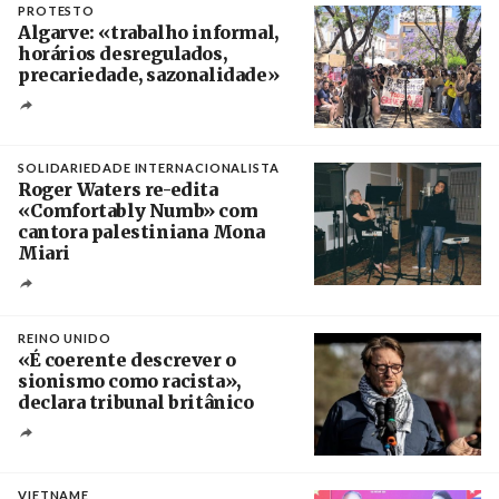
PROTESTO
Algarve: «trabalho informal,
horários desregulados,
precariedade, sazonalidade»
Créditos
/ União dos Sindicatos do Algarve
SOLIDARIEDADE INTERNACIONALISTA
Roger Waters re-edita
«Comfortably Numb» com
cantora palestiniana Mona
Miari
Crédito
REINO UNIDO
«É coerente descrever o
sionismo como racista»,
declara tribunal britânico
Créditos
Rob Browne / The Cradle
VIETNAME