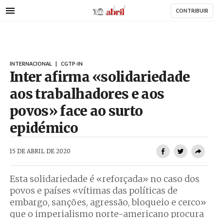
AbrilAbril
Passar
CONTRIBUIR
para
o
conteúdo
principal
INTERNACIONAL
|
CGTP-IN
Inter afirma «solidariedade
aos trabalhadores e aos
povos» face ao surto
epidémico
AbrilAbril
15 DE ABRIL DE 2020
Esta solidariedade é «reforçada» no caso dos
povos e países «vítimas das políticas de
embargo, sanções, agressão, bloqueio e cerco»
que o imperialismo norte-americano procura