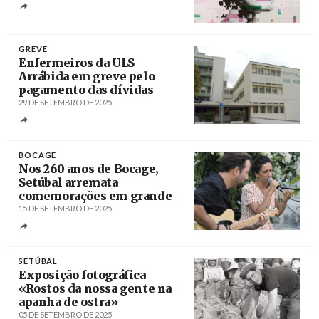
Créditos
GREVE
Enfermeiros da ULS
Arrábida em greve pelo
pagamento das dívidas
29 DE SETEMBRO DE 2025
Créditos
Inácio Rosa / Agência Lusa
BOCAGE
Nos 260 anos de Bocage,
Setúbal arremata
comemorações em grande
15 DE SETEMBRO DE 2025
Créditos
/ Câmara Municipal de Setúbal
SETÚBAL
Exposição fotográfica
«Rostos da nossa gente na
apanha de ostra»
05 DE SETEMBRO DE 2025