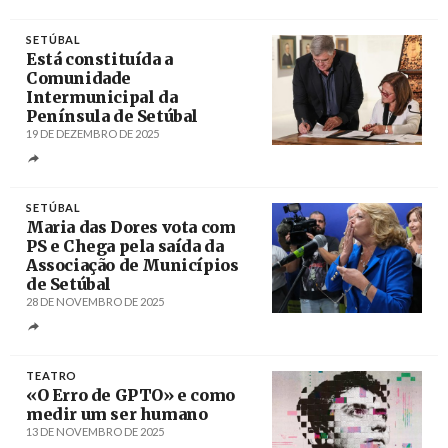
Créditos
/ Distrital de Setúbal do PSD
SETÚBAL
Está constituída a
Comunidade
Intermunicipal da
Península de Setúbal
19 DE DEZEMBRO DE 2025
Créditos
/ Câmara Municipal do Seixal
SETÚBAL
Maria das Dores vota com
PS e Chega pela saída da
Associação de Municípios
de Setúbal
28 DE NOVEMBRO DE 2025
Créditos
Rui Minderico / Agência Lusa
TEATRO
«O Erro de GPTO» e como
medir um ser humano
13 DE NOVEMBRO DE 2025