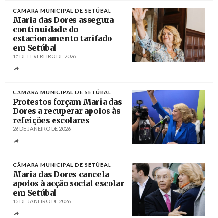
CÂMARA MUNICIPAL DE SETÚBAL
Maria das Dores assegura
continuidade do
estacionamento tarifado
em Setúbal
15 DE FEVEREIRO DE 2026
Créditos
/ Maria das Dores Meira
CÂMARA MUNICIPAL DE SETÚBAL
Protestos forçam Maria das
Dores a recuperar apoios às
refeições escolares
26 DE JANEIRO DE 2026
Créditos
CÂMARA MUNICIPAL DE SETÚBAL
Maria das Dores cancela
apoios à acção social escolar
em Setúbal
12 DE JANEIRO DE 2026