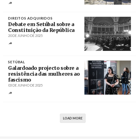
Créditos
DIREITOS ADQUIRIDOS
Debate em Setúbal sobre a
Constituição da República
20 DE JUNHO DE 2025
Créditos
SETÚBAL
Galardoado projecto sobre a
resistência das mulheres ao
fascismo
03 DE JUNHO DE 2025
Créditos
/ CMS
LOAD MORE