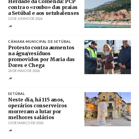
Herdade da Comenda: PCP
contra o «roubo» das praias
a Setúbal e aos setubalenses
13 DE JUNHO DE 2026
Créditos
Arlindo Camacho
CÂMARA MUNICIPAL DE SETÚBAL
Protesto contra aumentos
na água/resíduos
promovidos por Maria das
Dores e Chega
26 DE MAIO DE 2026
Créditos
/ CMS
SETÚBAL
Neste dia, há 115 anos,
operários conserveiros
morreram a lutar por
melhores salários
13 DE MARÇO DE 2026
Créditos
/ Visit Setúbal