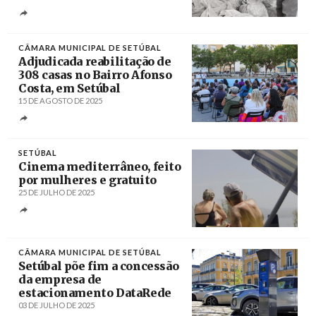
Créditos
Joaquim Baptista / Joaquim Baptista
CÂMARA MUNICIPAL DE SETÚBAL
Adjudicada reabilitação de
308 casas no Bairro Afonso
Costa, em Setúbal
15 DE AGOSTO DE 2025
Créditos
/ Câmara Municipal de Setúbal
SETÚBAL
Cinema mediterrâneo, feito
por mulheres e gratuito
25 DE JULHO DE 2025
Créditos
/ Foragers (2022)
CÂMARA MUNICIPAL DE SETÚBAL
Setúbal põe fim a concessão
da empresa de
estacionamento DataRede
03 DE JULHO DE 2025