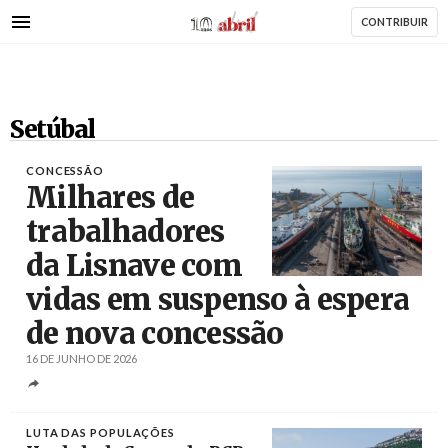
AbrilAbril
Passar
CONTRIBUIR
para
o
conteúdo
principal
Setúbal
CONCESSÃO
Milhares de
trabalhadores
da Lisnave com
vidas em suspenso à espera
Créditos
de nova concessão
16 DE JUNHO DE 2026
LUTA DAS POPULAÇÕES