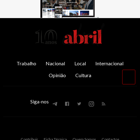
AbrilAbril
Trabalho
Nacional
Local
Internacional
Opinião
Cultura
Vol
par
o
top
Siga-nos
Contribuir
Ficha Técnica
Quem Somos
Contactos