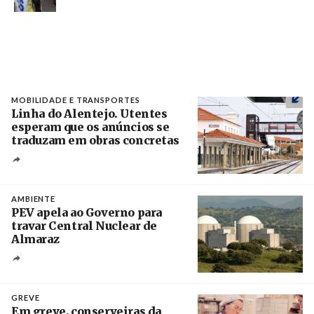
MOBILIDADE E TRANSPORTES
Linha do Alentejo. Utentes
esperam que os anúncios se
traduzam em obras concretas
Créditos
/ IP
AMBIENTE
PEV apela ao Governo para
travar Central Nuclear de
Almaraz
Crédito
GREVE
Em greve, conserveiras da