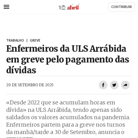
AbrilAbril
Passar
CONTRIBUIR
para
o
conteúdo
principal
TRABALHO
|
GREVE
Enfermeiros da ULS Arrábida
em greve pelo pagamento das
dívidas
AbrilAbril
29 DE SETEMBRO DE 2025
«Desde 2022 que se acumulam horas em
dívida» na ULS Arrábida, tendo apenas sido
saldados os valores acumulados na pandemia.
Enfermeiros partem para a greve nos turnos
da manhã/tarde a 30 de Setembro, anuncia o