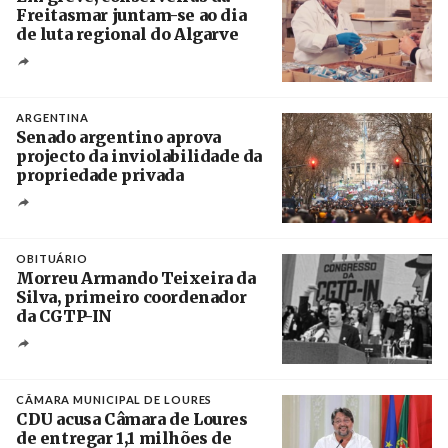
Freitasmar juntam-se ao dia
de luta regional do Algarve
Crédito
ARGENTINA
Senado argentino aprova
projecto da inviolabilidade da
propriedade privada
Créditos
Leandro Teysseire / Página 12
OBITUÁRIO
Morreu Armando Teixeira da
Silva, primeiro coordenador
da CGTP-IN
Créditos
/ CGTP-IN
CÂMARA MUNICIPAL DE LOURES
CDU acusa Câmara de Loures
de entregar 1,1 milhões de