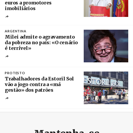
euros a promotores
imobiliários
Créditos
Ricardo Leão
ARGENTINA
Milei admite o agravamento
da pobreza no país: «O cenário
é terrível»
Crédito
PROTESTO
Trabalhadores da Estoril Sol
vão a jogo contra a «má
gestão» dos patrões
Créditos
/ SHS