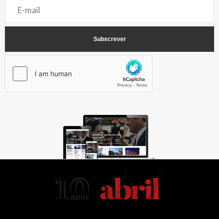
AbrilAbril