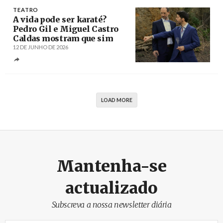
TEATRO
A vida pode ser karaté?
Pedro Gil e Miguel Castro
Caldas mostram que sim
12 DE JUNHO DE 2026
Créditos
Pedro Rosário Nunes / EGEAC – Teatro
São Luiz
LOAD MORE
Mantenha-se
actualizado
Subscreva a nossa newsletter diária