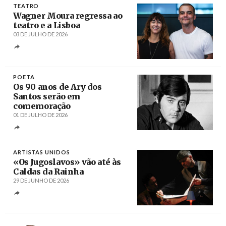
TEATRO
Wagner Moura regressa ao
teatro e a Lisboa
03 DE JULHO DE 2026
Créditos
Rodrigo Antunes / Agência Lusa
POETA
Os 90 anos de Ary dos
Santos serão em
comemoração
01 DE JULHO DE 2026
Créditos
ARTISTAS UNIDOS
«Os Jugoslavos» vão até às
Caldas da Rainha
29 DE JUNHO DE 2026
Créditos
Jorge Gonçalves / Artistas Unidos