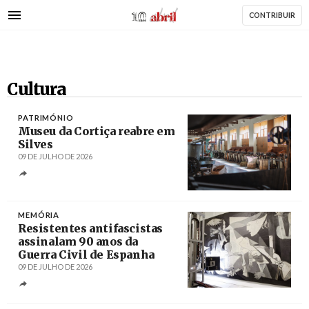
AbrilAbril
Passar
CONTRIBUIR
para
o
conteúdo
principal
Cultura
PATRIMÓNIO
Museu da Cortiça reabre em
Silves
09 DE JULHO DE 2026
Créditos
Lia Valero / Câmara Municipal de Silves
MEMÓRIA
Resistentes antifascistas
assinalam 90 anos da
Guerra Civil de Espanha
09 DE JULHO DE 2026
Créditos
Fernando Alvarado / EPA