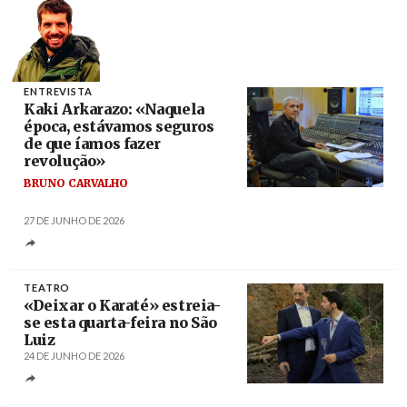
ENTREVISTA
Kaki Arkarazo: «Naquela
época, estávamos seguros
de que íamos fazer
revolução»
BRUNO CARVALHO
Créditos
/ Maialen Andres
27 DE JUNHO DE 2026
TEATRO
«Deixar o Karaté» estreia-
se esta quarta-feira no São
Luiz
24 DE JUNHO DE 2026
Créditos
Pedro Rosário Nunes / EGEAC – Teatro
São Luiz