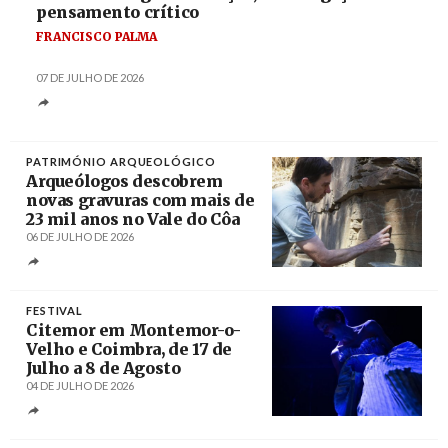
pensamento crítico
FRANCISCO PALMA
07 DE JULHO DE 2026
PATRIMÓNIO ARQUEOLÓGICO
Arqueólogos descobrem
novas gravuras com mais de
23 mil anos no Vale do Côa
06 DE JULHO DE 2026
Créditos
Francisco Pinto / Agência Lusa
FESTIVAL
Citemor em Montemor-o-
Velho e Coimbra, de 17 de
Julho a 8 de Agosto
04 DE JULHO DE 2026
Créditos
/ Alípio Padilha