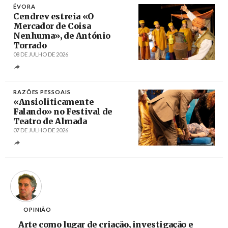
ÉVORA
Cendrev estreia «O
Mercador de Coisa
Nenhuma», de António
Torrado
08 DE JULHO DE 2026
Créditos
Carolina Lecoq / Cendrev
RAZÕES PESSOAIS
«Ansioliticamente
Falando» no Festival de
Teatro de Almada
07 DE JULHO DE 2026
Créditos
Enric Vives-Rubio / Razões Pessoais
OPINIÃO
Arte como lugar de criação, investigação e