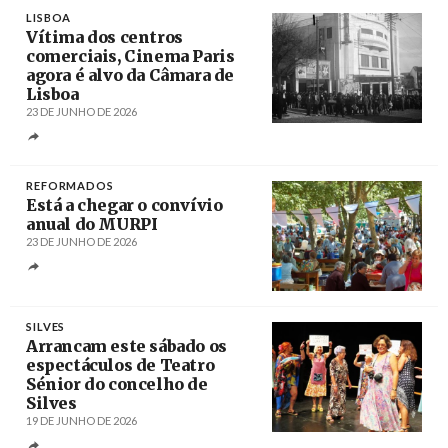
LISBOA
Vítima dos centros
comerciais, Cinema Paris
agora é alvo da Câmara de
Lisboa
23 DE JUNHO DE 2026
Créditos
REFORMADOS
Está a chegar o convívio
anual do MURPI
23 DE JUNHO DE 2026
Créditos
SILVES
Arrancam este sábado os
espectáculos de Teatro
Sénior do concelho de
Silves
19 DE JUNHO DE 2026
Créditos
/ Câmara Municipal de Silves