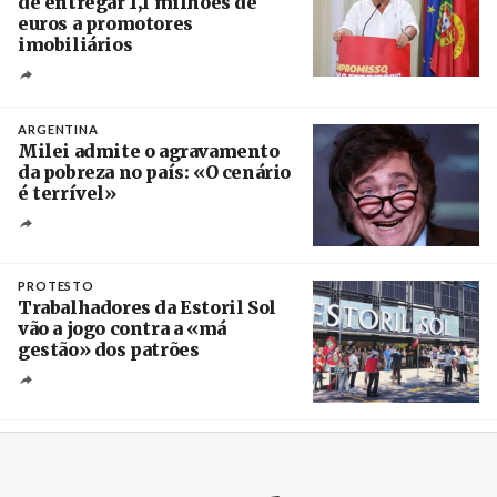
de entregar 1,1 milhões de
euros a promotores
imobiliários
Créditos
Ricardo Leão
ARGENTINA
Milei admite o agravamento
da pobreza no país: «O cenário
é terrível»
Crédito
PROTESTO
Trabalhadores da Estoril Sol
vão a jogo contra a «má
gestão» dos patrões
Créditos
/ SHS