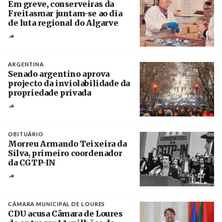
Em greve, conserveiras da
Freitasmar juntam-se ao dia
de luta regional do Algarve
Crédito
ARGENTINA
Senado argentino aprova
projecto da inviolabilidade da
propriedade privada
Créditos
Leandro Teysseire / Página 12
OBITUÁRIO
Morreu Armando Teixeira da
Silva, primeiro coordenador
da CGTP-IN
Créditos
/ CGTP-IN
CÂMARA MUNICIPAL DE LOURES
CDU acusa Câmara de Loures