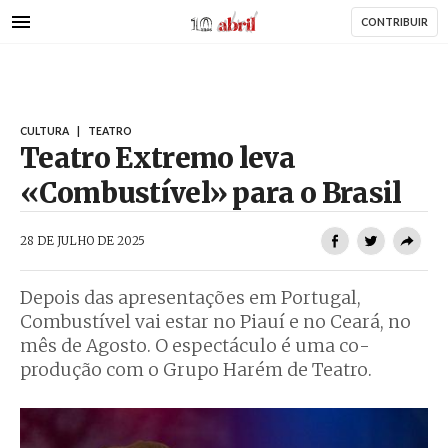
AbrilAbril
Passar
CONTRIBUIR
para
o
conteúdo
principal
CULTURA
|
TEATRO
Teatro Extremo leva
«Combustível» para o Brasil
AbrilAbril
28 DE JULHO DE 2025
Depois das apresentações em Portugal,
Combustível vai estar no Piauí e no Ceará, no
mês de Agosto. O espectáculo é uma co-
produção com o Grupo Harém de Teatro.