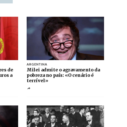
ARGENTINA
res de
Milei admite o agravamento da
uros a
pobreza no país: «O cenário é
terrível»