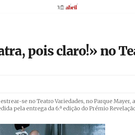
AbrilAbril
tra, pois claro!» no Te
á estrear-se no Teatro Variedades, no Parque Mayer, a
edida pela entrega da 6.ª edição do Prémio Revelaçã