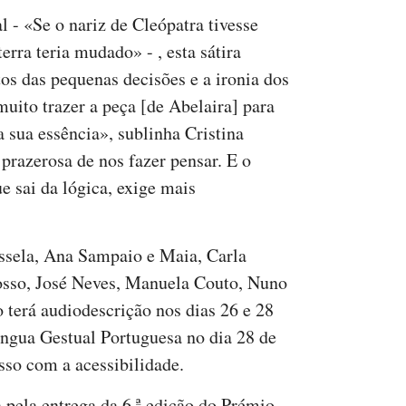
l - «Se o nariz de Cleópatra tivesse
erra teria mudado» - , esta sátira
tos das pequenas decisões e a ironia dos
uito trazer a peça [de Abelaira] para
 sua essência», sublinha Cristina
razerosa de nos fazer pensar. E o
e sai da lógica, exige mais
sela, Ana Sampaio e Maia, Carla
osso, José Neves, Manuela Couto, Nuno
o terá audiodescrição nos dias 26 e 28
ngua Gestual Portuguesa no dia 28 de
so com a acessibilidade.
 pela entrega da 6.ª edição do Prémio