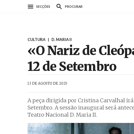
Passar
SECÇÕES
PROCURAR
para
o
conteúdo
principal
CULTURA
|
D. MARIA II
«O Nariz de Cleópa
12 de Setembro
AbrilAbril
13 DE AGOSTO DE 2025
A peça dirigida por Cristina Carvalhal ir
Setembro. A sessão inaugural será antec
Teatro Nacional D. Maria II.