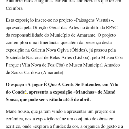
e autorretratos e algumas caricaturas anticlericais que fez em
Coimbra.
Esta exposição insere-se no projeto «Paisagens Visuais»,
aprovada pela Direção-Geral das Artes no âmbito da RPAC,
da responsabilidade do Município de Amarante. O projeto
contemplou uma itinerância, que além da presença desta
exposição na Galeria Nova Ogiva (Óbidos), já passou pela
Sociedade Nacional de Belas Artes (Lisboa), pelo Museu Côa
Parque (Vila Nova de Foz Côa) e Museu Municipal Amadeo
de Souza-Cardoso (Amarante).
O espaço «A jogar É Que A Gente Se Entende», em Vila
do Conde
, apresenta a exposição «Manchas» de Mané
4
Sousa, que pode ser visitada até 5 de abril.
Mané Sousa, que já tem vindo a apresentar um projeto em
cerâmica, nesta exposição reúne um conjunto de obras em
acrílico, onde «explora a fluidez da cor, a orgânica do gesto e a