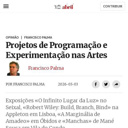
AbrilAbril
Passar
CONTRIBUIR
para
o
conteúdo
principal
OPINIÃO
|
FRANCISCO PALMA
Projetos de Programação e
Experimentação nas Artes
Francisco Palma
POR
FRANCISCO PALMA
2026-03-03
Exposições «O Infinito Lugar da Luz» no
Seixal, «Robert Wiley: Build, Branch, Bind» na
Appleton em Lisboa, «A Marginália de
Amadeo» em Óbidos e «Manchas» de Mané