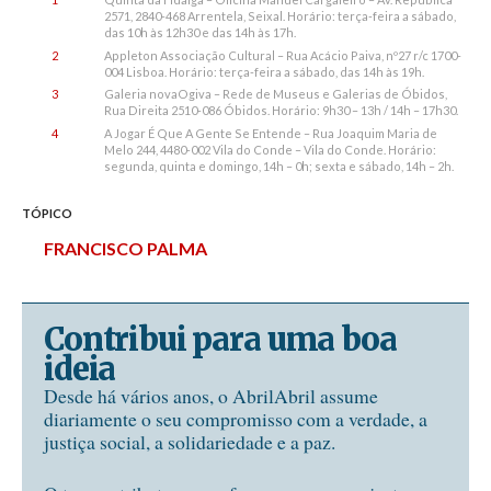
2571, 2840-468 Arrentela, Seixal. Horário: terça-feira a sábado,
das 10h às 12h30 e das 14h às 17h.
2
Appleton Associação Cultural – Rua Acácio Paiva, nº27 r/c 1700-
004 Lisboa. Horário: terça-feira a sábado, das 14h às 19h.
3
Galeria novaOgiva – Rede de Museus e Galerias de Óbidos,
Rua Direita 2510-086 Óbidos. Horário: 9h30 – 13h / 14h – 17h30.
4
A Jogar É Que A Gente Se Entende – Rua Joaquim Maria de
Melo 244, 4480-002 Vila do Conde – Vila do Conde. Horário:
segunda, quinta e domingo, 14h – 0h; sexta e sábado, 14h – 2h.
TÓPICO
FRANCISCO PALMA
Contribui para uma boa
ideia
Desde há vários anos, o AbrilAbril assume
diariamente o seu compromisso com a verdade, a
justiça social, a solidariedade e a paz.