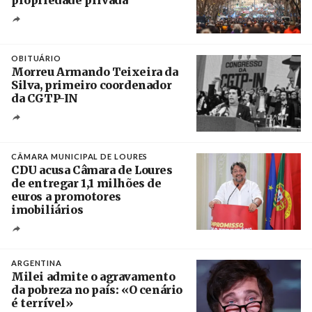
Créditos
Leandro Teysseire / Página 12
OBITUÁRIO
Morreu Armando Teixeira da
Silva, primeiro coordenador
da CGTP-IN
Créditos
/ CGTP-IN
CÂMARA MUNICIPAL DE LOURES
CDU acusa Câmara de Loures
de entregar 1,1 milhões de
euros a promotores
imobiliários
Créditos
Ricardo Leão
ARGENTINA
Milei admite o agravamento
da pobreza no país: «O cenário
é terrível»