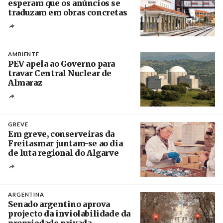
esperam que os anúncios se
traduzam em obras concretas
Créditos
/ IP
AMBIENTE
PEV apela ao Governo para
travar Central Nuclear de
Almaraz
Crédito
GREVE
Em greve, conserveiras da
Freitasmar juntam-se ao dia
de luta regional do Algarve
Crédito
ARGENTINA
Senado argentino aprova
projecto da inviolabilidade da
propriedade privada