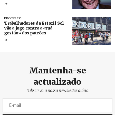
Crédito
PROTESTO
Trabalhadores da Estoril Sol
vão a jogo contra a «má
gestão» dos patrões
Créditos
/ SHS
Mantenha-se
actualizado
Subscreva a nossa newsletter diária