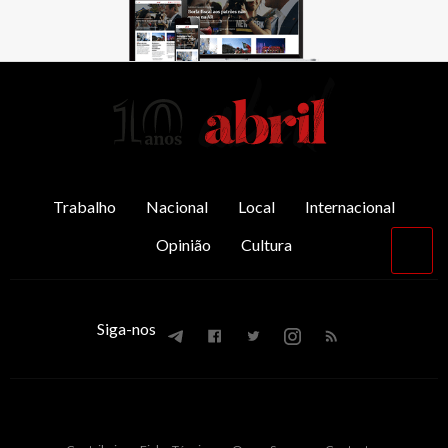
AbrilAbril
Trabalho
Nacional
Local
Internacional
Opinião
Cultura
Vol
par
o
top
Siga-nos