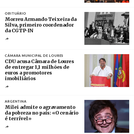
Créditos
Leandro Teysseire / Página 12
OBITUÁRIO
Morreu Armando Teixeira da
Silva, primeiro coordenador
da CGTP-IN
Créditos
/ CGTP-IN
CÂMARA MUNICIPAL DE LOURES
CDU acusa Câmara de Loures
de entregar 1,1 milhões de
euros a promotores
imobiliários
Créditos
Ricardo Leão
ARGENTINA
Milei admite o agravamento
da pobreza no país: «O cenário
é terrível»