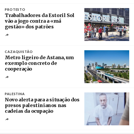
Crédito
PROTESTO
Trabalhadores da Estoril Sol
vão a jogo contra a «má
gestão» dos patrões
Créditos
/ SHS
CAZAQUISTÃO
Metro ligeiro de Astana, um
exemplo concreto de
cooperação
Créditos
/ Xinhua
PALESTINA
Novo alerta para a situação dos
presos palestinianos nas
cadeias da ocupação
Créditos
/ European Public Health Association