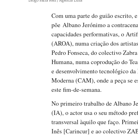
Créditos
Diogo Faria Reis / Agência Lusa
Com uma parte do guião escrito, 
põe Albano Jerónimo a contrace
capacidades performativas, o Artif
(AROA), numa criação dos artistas
Pedro Fonseca, do colectivo Zabra
Humana, numa coprodução do Teat
e desenvolvimento tecnológico d
Moderna (CAM), onde a peça se est
este fim-de-semana.
No primeiro trabalho de Albano Je
(IA), o actor usa o seu método pr
transversal àquilo que faço. Prime
Inês [Carincur] e ao colectivo ZAB