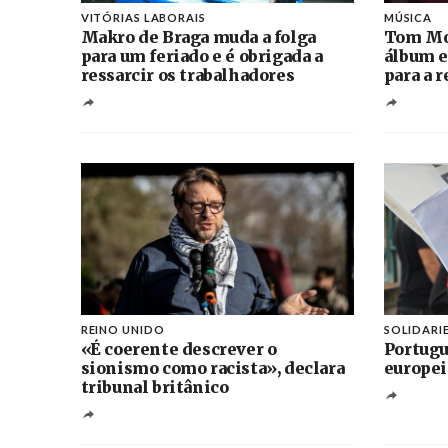
VITÓRIAS LABORAIS
MÚSICA
Makro de Braga muda a folga
Tom Mo
para um feriado e é obrigada a
álbum e
ressarcir os trabalhadores
para a 
REINO UNIDO
SOLIDARI
«É coerente descrever o
Portugu
sionismo como racista», declara
europei
tribunal britânico