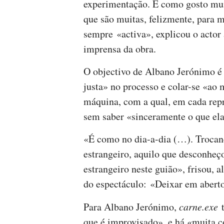
experimentação. E como gosto mui
que são muitas, felizmente, para 
sempre «activa», explicou o actor a
imprensa da obra.
O objectivo de Albano Jerónimo é
justa» no processo e colar-se «ao
máquina, com a qual, em cada repr
sem saber «sinceramente o que ela 
«É como no dia-a-dia (…). Trocand
estrangeiro, aquilo que desconheç
estrangeiro neste guião», frisou,
do espectáculo: «Deixar em aberto
Para Albano Jerónimo,
carne.exe
t
que é improvisado», e há «muita c