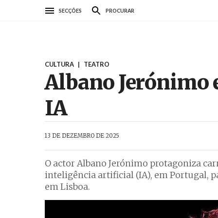
Passar
SECÇÕES
PROCURAR
para
o
conteúdo
principal
CULTURA
|
TEATRO
Albano Jerónimo e
IA
AbrilAbril
13 DE DEZEMBRO DE 2025
O actor Albano Jerónimo protagoniza car
inteligência artificial (IA), em Portuga
em Lisboa.