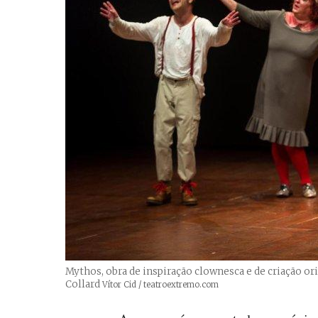
Mythos, obra de inspiração clownesca e de criação ori
Collard
Créditos
Vítor Cid / teatroextremo.com