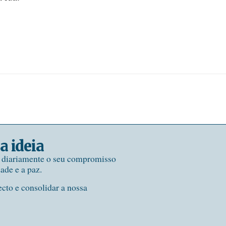
a ideia
e diariamente o seu compromisso
dade e a paz.
ecto e consolidar a nossa