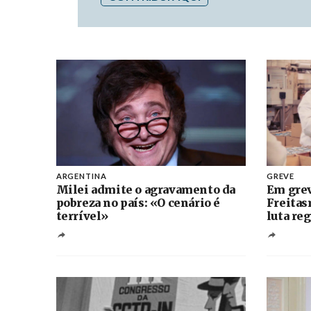
ARGENTINA
GREVE
Milei admite o agravamento da
Em grev
pobreza no país: «O cenário é
Freitas
terrível»
luta re