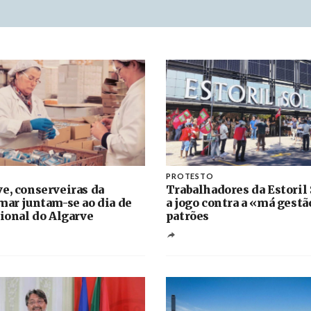
PROTESTO
e, conserveiras da
Trabalhadores da Estoril 
mar juntam-se ao dia de
a jogo contra a «má gestã
gional do Algarve
patrões