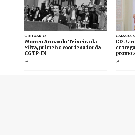
OBITUÁRIO
CÂMARA M
Morreu Armando Teixeira da
CDU acu
Silva, primeiro coordenador da
entrega
CGTP-IN
promoto