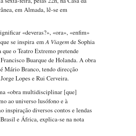
 sexta-feira, pelas 22h, na Casa da
rânea, em Almada, lê-se em
ignificar «deveras?», «ora», «enfim»
 que se inspira em
A Viagem
de Sophia
a que o Teatro Extremo pretende
 Francisco Buarque de Holanda. A obra
sé Mário Branco, tendo direcção
 Jorge Lopes e Rui Cerveira.
a «obra multidisciplinar [que]
mo ao universo lusófono e à
o inspiração diversos contos e lendas
Brasil e África, explica-se na nota